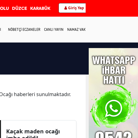
Giriş Yap
BOLU
DÜZCE
KARABÜK
I
NÖBETÇİ ECZANELER
CANLI YAYIN
NAMAZ VAKİTLERİ
İLETİŞİM
a Ocağı haberleri sunulmaktadır.
Kaçak maden ocağı