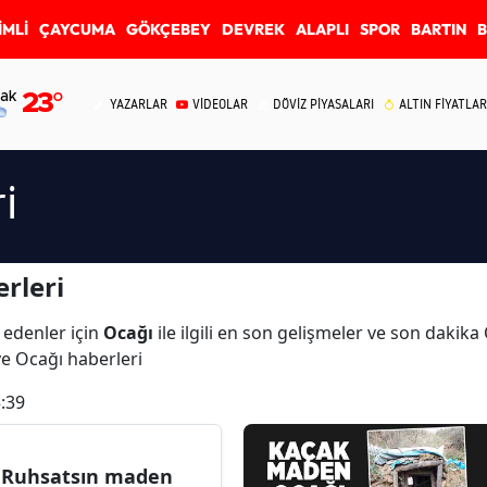
İMLİ
ÇAYCUMA
GÖKÇEBEY
DEVREK
ALAPLI
SPOR
BARTIN
ak
23
°
YAZARLAR
VİDEOLAR
DÖVİZ PİYASALARI
ALTIN FİYATLAR
i
rleri
 edenler için
Ocağı
ile ilgili en son gelişmeler ve son dakik
 ve Ocağı haberleri
:39
 Ruhsatsın maden