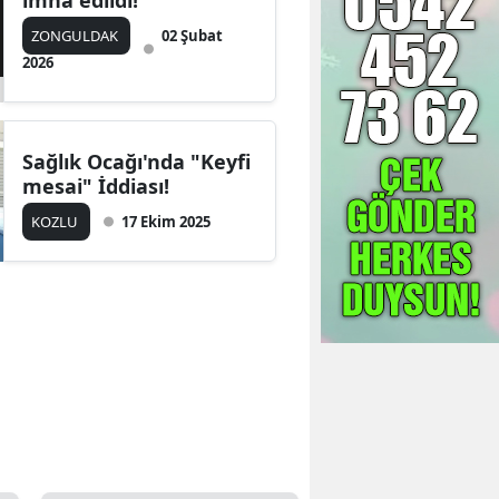
imha edildi!
ZONGULDAK
02 Şubat
2026
Sağlık Ocağı'nda "Keyfi
mesai" İddiası!
KOZLU
17 Ekim 2025