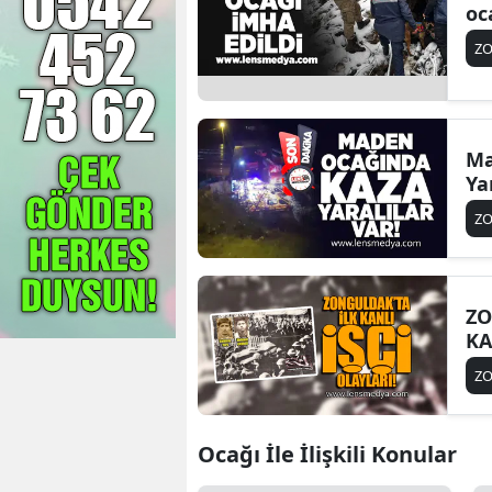
oc
Z
Ma
Ya
Z
ZO
KA
Z
Ocağı İle İlişkili Konular