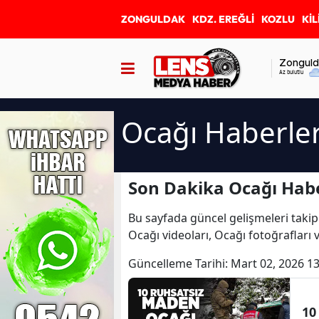
ZONGULDAK
KDZ. EREĞLİ
KOZLU
KİL
Zonguld
Az bulutlu
Ocağı Haberler
Son Dakika Ocağı Habe
Bu sayfada güncel gelişmeleri takip
Ocağı videoları, Ocağı fotoğrafları
Güncelleme Tarihi:
Mart 02, 2026 13
10