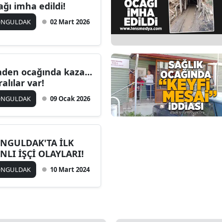
ağı imha edildi!
ONGULDAK
02 Mart 2026
den ocağında kaza...
ralılar var!
ONGULDAK
09 Ocak 2026
NGULDAK'TA İLK
NLI İŞÇİ OLAYLARI!
ONGULDAK
10 Mart 2024