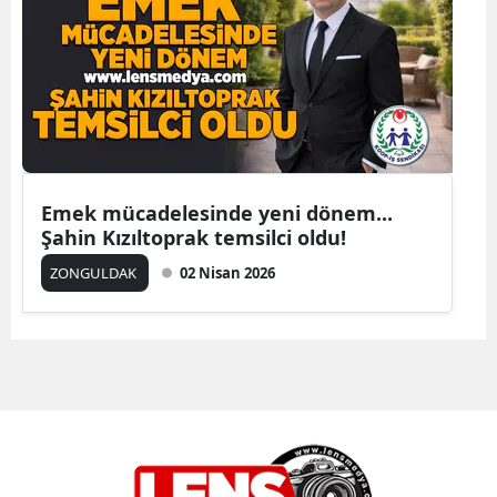
Emek mücadelesinde yeni dönem...
Şahin Kızıltoprak temsilci oldu!
ZONGULDAK
02 Nisan 2026