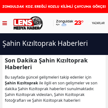
ZONGULDAK
KDZ. EREĞLİ
KOZLU
KİLİMLİ
ÇAYCUMA
GÖKÇEB
Zonguldak
23
°
YAZARLAR
Açık
Şahin Kızıltoprak Haberleri
Son Dakika Şahin Kızıltoprak
Haberleri
Bu sayfada güncel gelişmeleri takip edenler için
Şahin Kızıltoprak
ile ilgili en son gelişmeler ve son
dakika Şahin Kızıltoprak haberleri sunulmaktadır.
Şahin Kızıltoprak videoları, Şahin Kızıltoprak
fotoğrafları ve Şahin Kızıltoprak haberleri