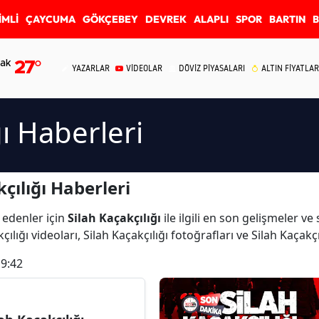
İMLİ
ÇAYCUMA
GÖKÇEBEY
DEVREK
ALAPLI
SPOR
BARTIN
ak
27
°
YAZARLAR
VİDEOLAR
DÖVİZ PİYASALARI
ALTIN FİYATLAR
ğı Haberleri
çılığı Haberleri
 edenler için
Silah Kaçakçılığı
ile ilgili en son gelişmeler ve
ılığı videoları, Silah Kaçakçılığı fotoğrafları ve Silah Kaçakç
19:42