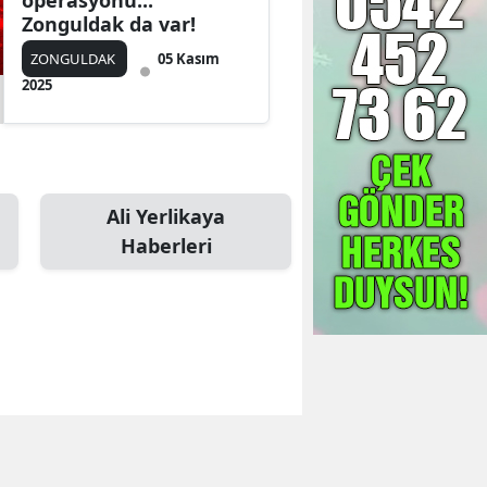
operasyonu...
Zonguldak da var!
ZONGULDAK
05 Kasım
2025
Ali Yerlikaya
Haberleri