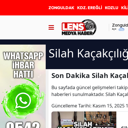
ZONGULDAK
KDZ. EREĞLİ
KOZLU
KİL
Zonguld
Açık
Silah Kaçakçılı
Son Dakika Silah Kaçak
Bu sayfada güncel gelişmeleri takip
haberleri sunulmaktadır. Silah Kaçakç
Güncelleme Tarihi:
Kasım 15, 2025 