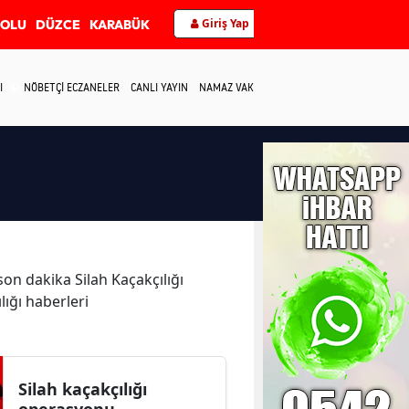
Giriş Yap
BOLU
DÜZCE
KARABÜK
I
NÖBETÇİ ECZANELER
CANLI YAYIN
NAMAZ VAKİTLERİ
İLETİŞİM
 son dakika Silah Kaçakçılığı
ılığı haberleri
Silah kaçakçılığı