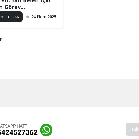
ren: Tan Belen İçin
n Görev...
ONGULDAK
24 Ekim 2025
r
ATSAPP HATTI
5424527362