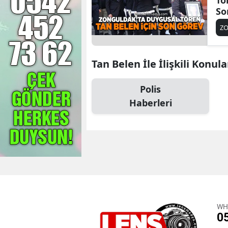
Tö
So
Z
Tan Belen İle İlişkili Konula
Polis
Haberleri
WH
0