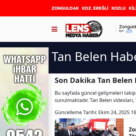
ZONGULDAK
KDZ. EREĞLİ
KOZLU
KİL
Zonguld
Açık
Tan Belen Habe
Son Dakika Tan Belen 
Bu sayfada güncel gelişmeleri takip
sunulmaktadır. Tan Belen videoları,
Güncelleme Tarihi:
Ekim 24, 2025 16
Zong