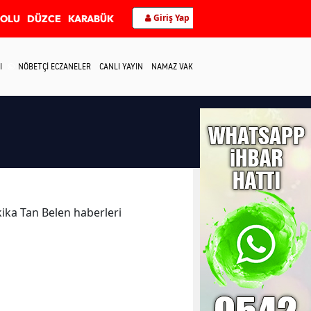
Giriş Yap
BOLU
DÜZCE
KARABÜK
I
NÖBETÇİ ECZANELER
CANLI YAYIN
NAMAZ VAKİTLERİ
İLETİŞİM
akika Tan Belen haberleri