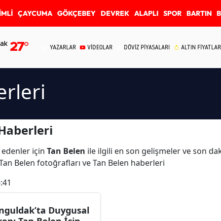
İMLİ
ÇAYCUMA
GÖKÇEBEY
DEVREK
ALAPLI
SPOR
BARTIN
ak
27
°
YAZARLAR
VİDEOLAR
DÖVİZ PİYASALARI
ALTIN FİYATLAR
rleri
Haberleri
 edenler için
Tan Belen
ile ilgili en son gelişmeler ve son d
 Tan Belen fotoğrafları ve Tan Belen haberleri
:41
uldak’ta Duygusal