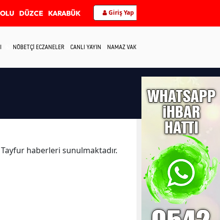
Giriş Yap
BOLU
DÜZCE
KARABÜK
I
NÖBETÇİ ECZANELER
CANLI YAYIN
NAMAZ VAKİTLERİ
İLETİŞİM
a Tayfur haberleri sunulmaktadır.