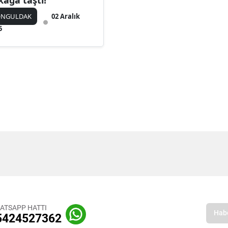
kağa taştı!
ONGULDAK
02 Aralık
5
ATSAPP HATTI
5424527362