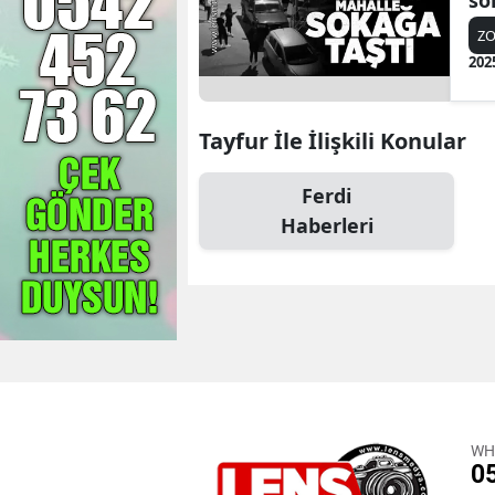
so
Z
202
Tayfur İle İlişkili Konular
Ferdi
Haberleri
WH
0