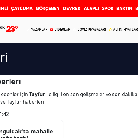
İMLİ
ÇAYCUMA
GÖKÇEBEY
DEVREK
ALAPLI
SPOR
BARTIN
ak
23
°
YAZARLAR
VİDEOLAR
DÖVİZ PİYASALARI
ALTIN FİYATLAR
ri
erleri
 edenler için
Tayfur
ile ilgili en son gelişmeler ve son dakik
ı ve Tayfur haberleri
1:42
nguldak'ta mahalle