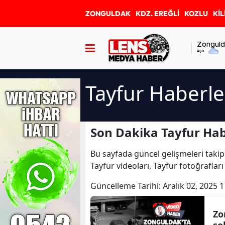
ZONGULDAK
KDZ. EREĞLİ
KOZLU
KİL
Zonguld
Açık
Tayfur Haberle
Son Dakika Tayfur Hab
Bu sayfada güncel gelişmeleri takip
Tayfur videoları, Tayfur fotoğraflar
Güncelleme Tarihi:
Aralık 02, 2025 1
Zo