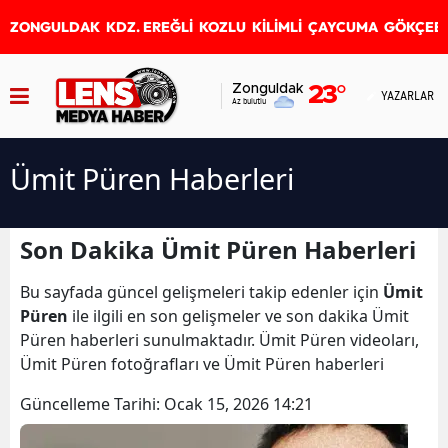
ZONGULDAK
KDZ. EREĞLİ
KOZLU
KİLİMLİ
ÇAYCUMA
GÖKÇEB
Zonguldak
23
°
YAZARLAR
Az bulutlu
Ümit Püren Haberleri
Son Dakika Ümit Püren Haberleri
Bu sayfada güncel gelişmeleri takip edenler için
Ümit
Püren
ile ilgili en son gelişmeler ve son dakika Ümit
Püren haberleri sunulmaktadır. Ümit Püren videoları,
Ümit Püren fotoğrafları ve Ümit Püren haberleri
Güncelleme Tarihi:
Ocak 15, 2026 14:21