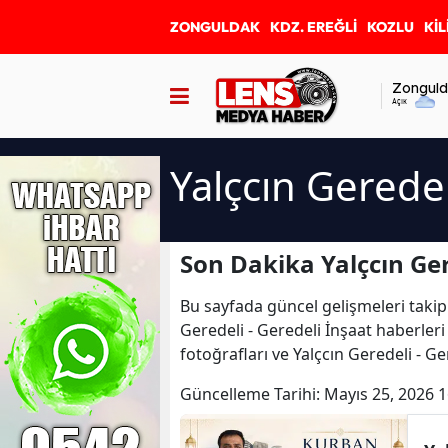
ZONGULDAK
KDZ. EREĞLİ
KOZLU
KİL
Zonguld
Açık
Yalçcın Geredel
Son Dakika Yalçcın Ger
Bu sayfada güncel gelişmeleri takip
Geredeli - Geredeli İnşaat haberleri 
fotoğrafları ve Yalçcın Geredeli - G
Güncelleme Tarihi:
Mayıs 25, 2026 1