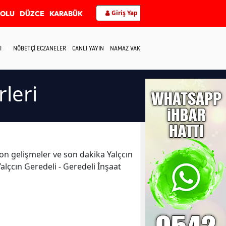
Giriş Yap
BOLU
DÜZCE
KARABÜK
I
NÖBETÇİ ECZANELER
CANLI YAYIN
NAMAZ VAKİTLERİ
İLETİŞİM
rleri
n son gelişmeler ve son dakika Yalçcın
Yalçcın Geredeli - Geredeli İnşaat