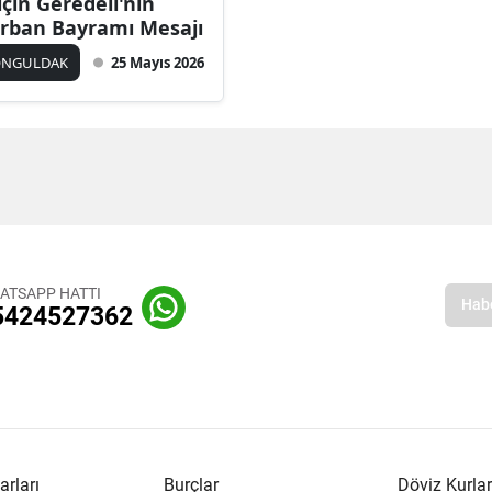
lçın Geredeli'nin
rban Bayramı Mesajı
ONGULDAK
25 Mayıs 2026
ATSAPP HATTI
5424527362
arları
Burçlar
Döviz Kurlar