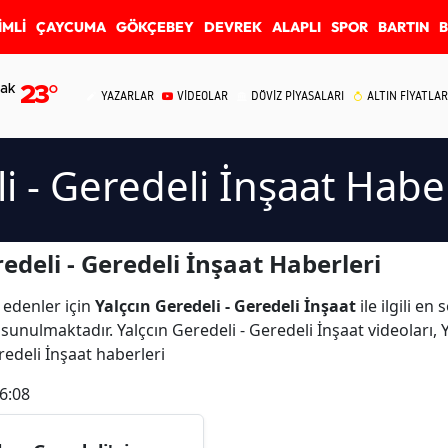
İMLİ
ÇAYCUMA
GÖKÇEBEY
DEVREK
ALAPLI
SPOR
BARTIN
ak
23
°
YAZARLAR
VİDEOLAR
DÖVİZ PİYASALARI
ALTIN FİYATLAR
i - Geredeli İnşaat Habe
edeli - Geredeli İnşaat Haberleri
 edenler için
Yalçcın Geredeli - Geredeli İnşaat
ile ilgili e
sunulmaktadır. Yalçcın Geredeli - Geredeli İnşaat videoları, 
eredeli İnşaat haberleri
6:08