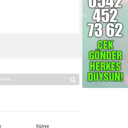
ı
Künye