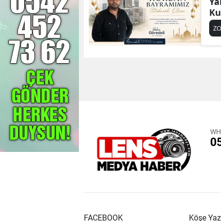
Ya
Ku
Z
WH
0
FACEBOOK
Köşe Yaz