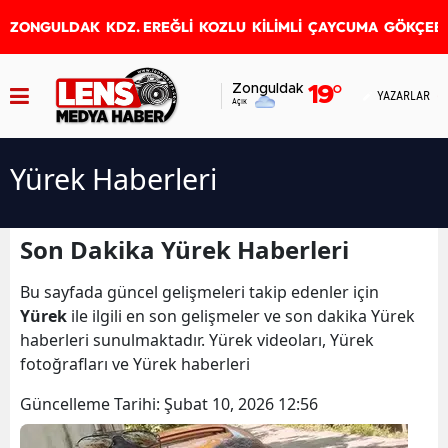
ZONGULDAK
KDZ. EREĞLİ
KOZLU
KİLİMLİ
ÇAYCUMA
GÖKÇEB
Zonguldak
19
°
YAZARLAR
Açık
Yürek Haberleri
Son Dakika Yürek Haberleri
Bu sayfada güncel gelişmeleri takip edenler için
Yürek
ile ilgili en son gelişmeler ve son dakika Yürek
haberleri sunulmaktadır. Yürek videoları, Yürek
fotoğrafları ve Yürek haberleri
Güncelleme Tarihi:
Şubat 10, 2026 12:56