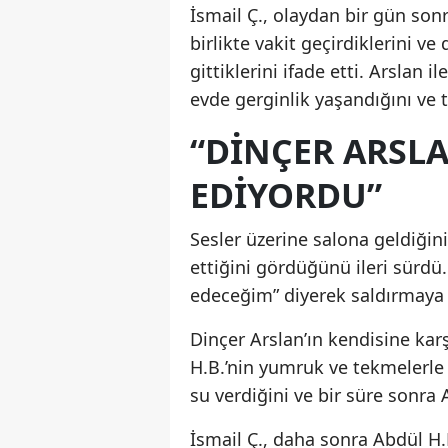
İsmail Ç., olaydan bir gün sonr
birlikte vakit geçirdiklerini v
gittiklerini ifade etti. Arslan i
evde gerginlik yaşandığını ve
“DINÇER ARSLA
EDIYORDU”
Sesler üzerine salona geldiğini
ettiğini gördüğünü ileri sürdü
edeceğim” diyerek saldırmaya d
Dinçer Arslan’ın kendisine kar
H.B.’nin yumruk ve tekmelerle 
su verdiğini ve bir süre sonra 
İsmail Ç., daha sonra Abdül H.