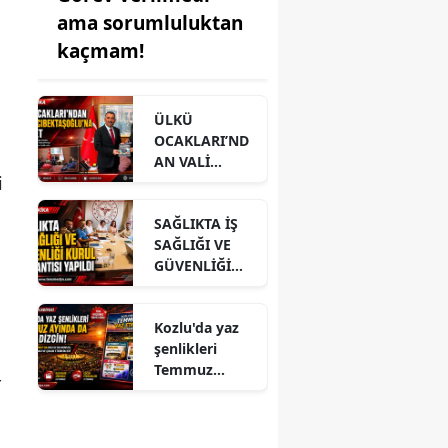
ama sorumluluktan
kaçmam!
ÜLKÜ
OCAKLARI’ND
AN VALİ
i
HACIBEKTAŞO
ĞLU’NA
SAĞLIKTA İŞ
ZİYARET
SAĞLIĞI VE
GÜVENLİĞİ
KURUL
TOPLANTISI
Kozlu'da yaz
YAPILDI
şenlikleri
Temmuz
r
ayında da dolu
dizgin devam
ediyor!