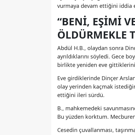
vurmaya devam ettiğini iddia e
“BENI, EŞIMI
ÖLDÜRMEKLE T
Abdül H.B., olaydan sonra Dinç
ayrıldıklarını söyledi. Gece b
birlikte yeniden eve gittiklerini
Eve girdiklerinde Dinçer Arsla
olay yerinden kaçmak istediğin
ettiğini ileri sürdü.
B., mahkemedeki savunmasında
Bu yüzden korktum. Mecburen 
Cesedin çuvallanması, taşınmas