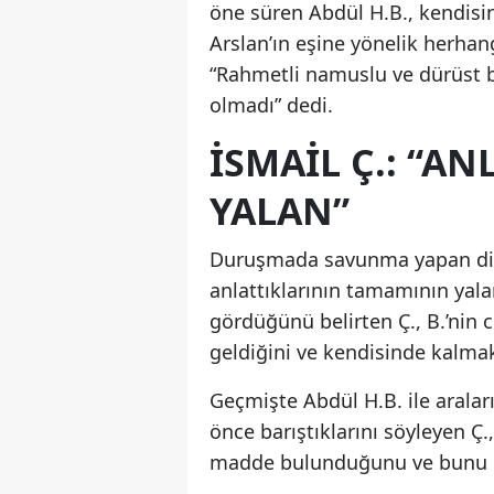
öne süren Abdül H.B., kendisi
Arslan’ın eşine yönelik herhang
“Rahmetli namuslu ve dürüst b
olmadı” dedi.
İSMAIL Ç.: “A
YALAN”
Duruşmada savunma yapan diğer
anlattıklarının tamamının yala
gördüğünü belirten Ç., B.’nin c
geldiğini ve kendisinde kalmak 
Geçmişte Abdül H.B. ile aral
önce barıştıklarını söyleyen Ç.
madde bulunduğunu ve bunu kul