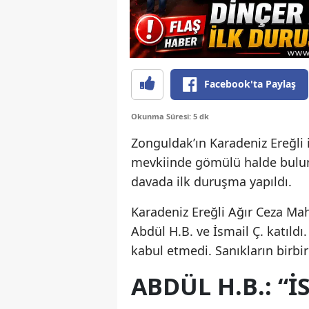
Facebook'ta Paylaş
Okunma Süresi: 5 dk
Zonguldak’ın Karadeniz Ereğli
mevkiinde gömülü halde buluna
davada ilk duruşma yapıldı.
Karadeniz Ereğli Ağır Ceza Ma
Abdül H.B. ve İsmail Ç. katıl
kabul etmedi. Sanıkların birb
ABDÜL H.B.: “İ