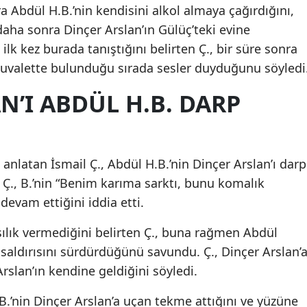
a Abdül H.B.’nin kendisini alkol almaya çağırdığını,
e daha sonra Dinçer Arslan’ın Gülüç’teki evine
le ilk kez burada tanıştığını belirten Ç., bir süre sonra
 tuvalette bulunduğu sırada sesler duyduğunu söyledi
N’I ABDÜL H.B. DARP
 anlatan İsmail Ç., Abdül H.B.’nin Dinçer Arslan’ı darp
. Ç., B.’nin “Benim karıma sarktı, bunu komalık
evam ettiğini iddia etti.
şılık vermediğini belirten Ç., buna rağmen Abdül
saldırısını sürdürdüğünü savundu. Ç., Dinçer Arslan’
Arslan’ın kendine geldiğini söyledi.
B.’nin Dinçer Arslan’a uçan tekme attığını ve yüzüne