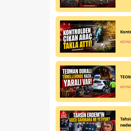
Kontr
#ZONG
TEOM
#ZONG
Tahsi
nede