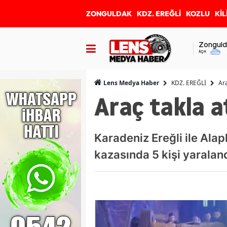
ZONGULDAK
KDZ. EREĞLİ
KOZLU
KİL
Zonguld
Açık
KDZ. EREĞLİ
Ara
Lens Medya Haber
Araç takla att
Karadeniz Ereğli ile Ala
kazasında 5 kişi yaraland