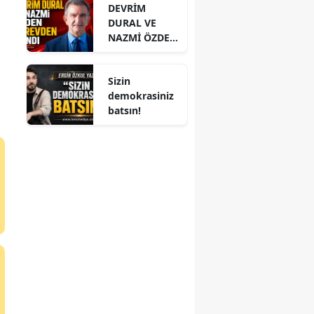
ş
DEVRİM
DURAL VE
NAZMİ ÖZDEN
GÖREVDEN
ALINDI
Sizin
demokrasiniz
batsın!