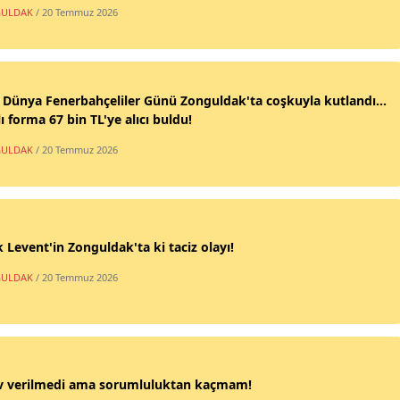
ULDAK
/ 20 Temmuz 2026
 Dünya Fenerbahçeliler Günü Zonguldak'ta coşkuyla kutlandı...
ı forma 67 bin TL'ye alıcı buldu!
ULDAK
/ 20 Temmuz 2026
 Levent'in Zonguldak'ta ki taciz olayı!
ULDAK
/ 20 Temmuz 2026
v verilmedi ama sorumluluktan kaçmam!