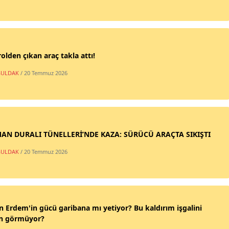
olden çıkan araç takla attı!
ULDAK
/ 20 Temmuz 2026
AN DURALI TÜNELLERİ’NDE KAZA: SÜRÜCÜ ARAÇTA SIKIŞTI
ULDAK
/ 20 Temmuz 2026
n Erdem'in gücü garibana mı yetiyor? Bu kaldırım işgalini
n görmüyor?