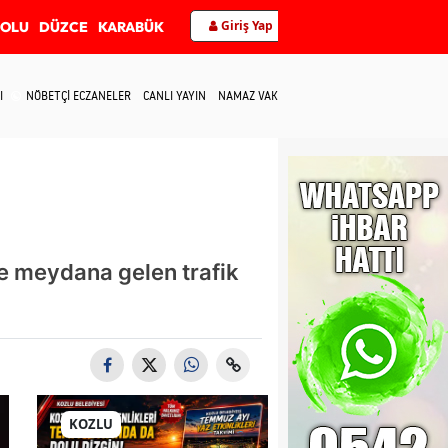
Giriş Yap
BOLU
DÜZCE
KARABÜK
I
NÖBETÇİ ECZANELER
CANLI YAYIN
NAMAZ VAKİTLERİ
İLETİŞİM
de meydana gelen trafik
KOZLU