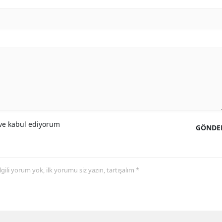
e kabul ediyorum
GÖNDE
 ilgili yorum yok, ilk yorumu siz yazın, tartışalım *