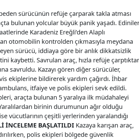
ybeden sürücünün refüje çarparak takla atması
ta bulunan yolcular büyük panik yaşadı. Edinile
aatlerinde Karadeniz Ereğli’den Alaplı
olan otomobilin kontrolden çıkmasıyla meydana
yen sürücü, iddiaya göre bir anlık dikkatsizlik
ni kaybetti. Savrulan araç, hızla refüje çarptıkta
ına savruldu. Kazayı gören diğer sürücüler,
s ekiplerine bildirerek yardım çağırdı. İhbar
bulans, itfaiye ve polis ekipleri sevk edildi.
pleri, araçta bulunan 5 yaralıya ilk müdahaleyi
 Yaralılardan birinin durumunun ağır olduğu
 ise vücutlarının çeşitli yerlerinden yaralandığı
Lİ İNCELEME BAŞLATILDI
Kazaya karışan araç,
ırılırken, polis ekipleri bölgede güvenlik