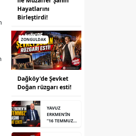
ile Muzaffer Şahin
Hayatlarını
Birleştirdi!
n
ZONGULDAK
n
Dağköy'de Şevket
Doğan rüzgarı esti!
YAVUZ
ERKMEN’İN
“16 TEMMUZ”
PAYLAŞIMI
DİKKAT ÇEKTİ