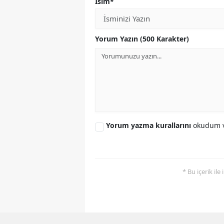
İsim*
Yorum Yazın (500 Karakter)
Yorum yazma kurallarını
okudum v
* Bu içerik ile