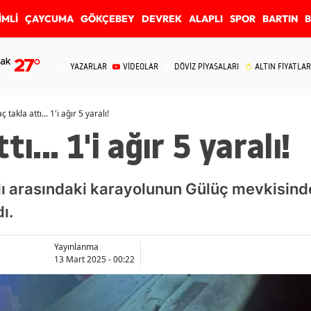
İMLİ
ÇAYCUMA
GÖKÇEBEY
DEVREK
ALAPLI
SPOR
BARTIN
ak
27
°
YAZARLAR
VİDEOLAR
DÖVİZ PİYASALARI
ALTIN FİYATLAR
ç takla attı... 1'i ağır 5 yaralı!
ı... 1'i ağır 5 yaralı!
plı arasındaki karayolunun Gülüç mevkisin
ı.
Yayınlanma
13 Mart 2025 - 00:22