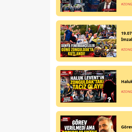
#ZONG
19.07
İmzal
#ZONG
Haluk
#ZONG
Göre