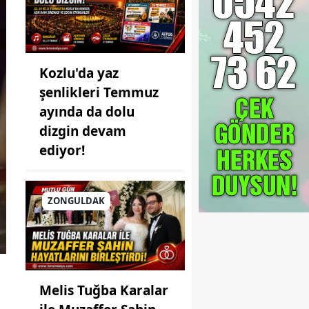
Kozlu'da yaz
şenlikleri Temmuz
ayında da dolu
dizgin devam
ediyor!
ZONGULDAK
Melis Tuğba Karalar