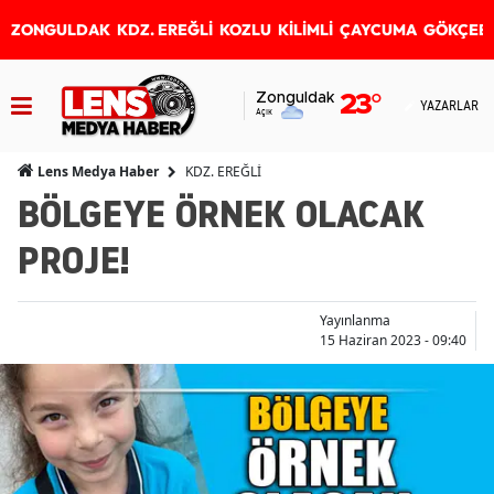
ZONGULDAK
KDZ. EREĞLİ
KOZLU
KİLİMLİ
ÇAYCUMA
GÖKÇEB
Zonguldak
23
°
YAZARLAR
Açık
KDZ. EREĞLİ
Lens Medya Haber
BÖLGEYE ÖRNEK OLACAK
PROJE!
Yayınlanma
15 Haziran 2023 - 09:40