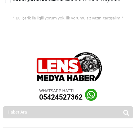
* Bu içerik ile ilgili yorum yok, ilk yorumu siz yazın, tartışalım *
WHATSAPP HATTI
05424527362