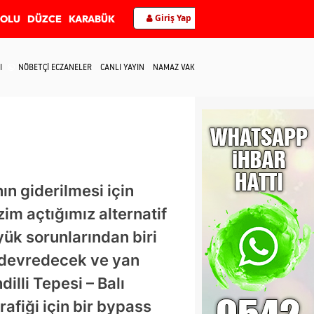
Giriş Yap
BOLU
DÜZCE
KARABÜK
I
NÖBETÇİ ECZANELER
CANLI YAYIN
NAMAZ VAKİTLERİ
İLETİŞİM
nın giderilmesi için
zim açtığımız alternatif
üyük sorunlarından biri
ze devredecek ve yan
illi Tepesi – Balı
afiği için bir bypass