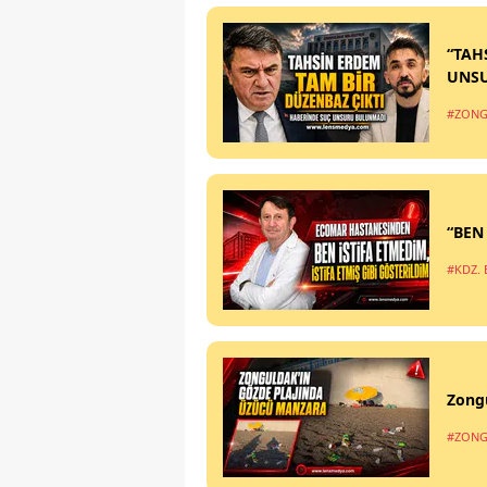
“TAH
UNS
#ZONG
“BEN
#KDZ. 
Zong
#ZONG