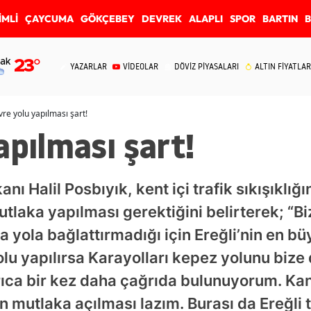
İMLİ
ÇAYCUMA
GÖKÇEBEY
DEVREK
ALAPLI
SPOR
BARTIN
ak
23
°
YAZARLAR
VİDEOLAR
DÖVİZ PİYASALARI
ALTIN FİYATLAR
re yolu yapılması şart!
apılması şart!
nı Halil Posbıyık, kent içi trafik sıkışıklığı
utlaka yapılması gerektiğini belirterek; “Bi
na yola bağlattırmadığı için Ereğli’nin en b
 yolu yapılırsa Karayolları kepez yolunu bi
ıca bir kez daha çağrıda bulunuyorum. Kand
mutlaka açılması lazım. Burası da Ereğli tr