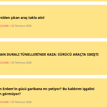
olden çıkan araç takla attı!
ULDAK
/ 20 Temmuz 2026
AN DURALI TÜNELLERİ’NDE KAZA: SÜRÜCÜ ARAÇTA SIKIŞTI
ULDAK
/ 20 Temmuz 2026
n Erdem'in gücü garibana mı yetiyor? Bu kaldırım işgalini
n görmüyor?
ULDAK
/ 20 Temmuz 2026