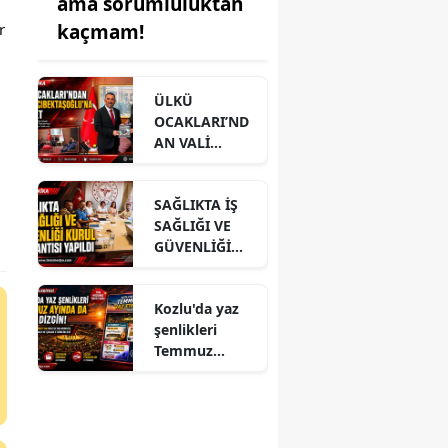
ama sorumluluktan
 
kaçmam!
ÜLKÜ
OCAKLARI’ND
AN VALİ
HACIBEKTAŞO
ĞLU’NA
SAĞLIKTA İŞ
ZİYARET
SAĞLIĞI VE
GÜVENLİĞİ
KURUL
TOPLANTISI
Kozlu'da yaz
YAPILDI
şenlikleri
Temmuz
ayında da dolu
dizgin devam
ediyor!