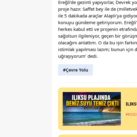
Ereğli’de gezinti yapıyorlar, Devrek y
proje hazır. Saffet bey ile de (milletv
ile 5 dakikada araçlar Alaplı’ya gidi
konuyu gündeme getiriyorum. Ereğli’n
herkes kabul etti ve projenin etrafınd
sağolsun ilgileniyor, geçen bir görüş
olacağını anlattım. O da bu işin farkın
istimlak yapılması lazım; bunun için 
uğraşıyorum’ dedi.
#Çevre Yolu
ILIK
#KOZL