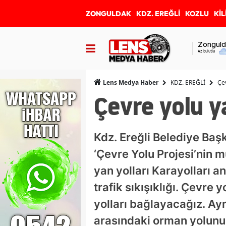
ZONGULDAK
KDZ. EREĞLİ
KOZLU
KİL
Zonguld
Az bulutlu
KDZ. EREĞLİ
Çev
Lens Medya Haber
Çevre yolu y
Kdz. Ereğli Belediye Başka
‘Çevre Yolu Projesi’nin m
yan yolları Karayolları a
trafik sıkışıklığı. Çevre
yolları bağlayacağız. Ayr
arasındaki orman yolunun 