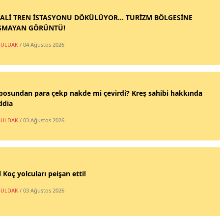
ALİ TREN İSTASYONU DÖKÜLÜYOR... TURİZM BÖLGESİNE
ŞMAYAN GÖRÜNTÜ!
ULDAK
/ 04 Ağustos 2026
posundan para çekp nakde mi çevirdi? Kreş sahibi hakkında
ddia
ULDAK
/ 03 Ağustos 2026
 Koç yolcuları peişan etti!
ULDAK
/ 03 Ağustos 2026