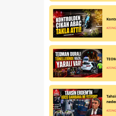
Kontr
#ZONG
TEOM
#ZONG
Tahsi
nede
#ZONG