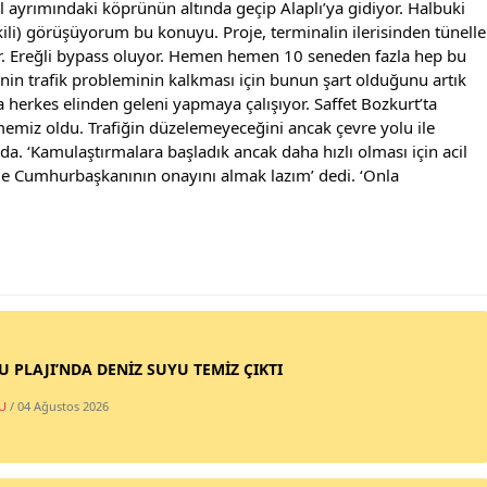
ol ayrımındaki köprünün altında geçip Alaplı’ya gidiyor. Halbuki 
ekili) görüşüyorum bu konuyu. Proje, terminalin ilerisinden tüneller
yor. Ereğli bypass oluyor. Hemen hemen 10 seneden fazla hep bu 
in trafik probleminin kalkması için bunun şart olduğunu artık 
a herkes elinden geleni yapmaya çalışıyor. Saffet Bozkurt’ta 
memiz oldu. Trafiğin düzelemeyeceğini ancak çevre yolu ile 
da. ‘Kamulaştırmalara başladık ancak daha hızlı olması için acil 
de Cumhurbaşkanının onayını almak lazım’ dedi. ‘Onla 
SU PLAJI’NDA DENİZ SUYU TEMİZ ÇIKTI
U
/ 04 Ağustos 2026