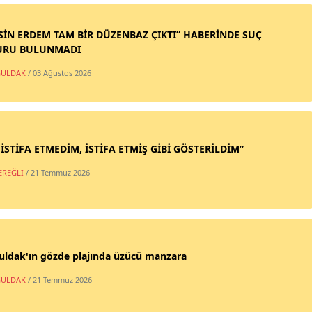
SİN ERDEM TAM BİR DÜZENBAZ ÇIKTI” HABERİNDE SUÇ
URU BULUNMADI
ULDAK
/ 03 Ağustos 2026
 İSTİFA ETMEDİM, İSTİFA ETMİŞ GİBİ GÖSTERİLDİM”
EREĞLİ
/ 21 Temmuz 2026
uldak'ın gözde plajında üzücü manzara
ULDAK
/ 21 Temmuz 2026