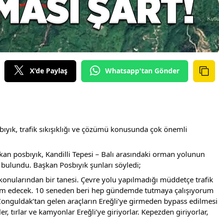
X'de Paylaş
Whatsapp'tan Gönder
bıyık, trafik sıkışıklığı ve çözümü konusunda çok önemli 
n posbıyık, Kandilli Tepesi – Balı arasındaki orman yolunun 
 bulundu. Başkan Posbıyık şunları söyledi;
i konularından bir tanesi. Çevre yolu yapılmadığı müddetçe trafik 
am edecek. 10 seneden beri hep gündemde tutmaya çalışıyorum 
Zonguldak’tan gelen araçların Ereğli’ye girmeden bypass edilmesi 
r, tırlar ve kamyonlar Ereğli’ye giriyorlar. Kepezden giriyorlar, 