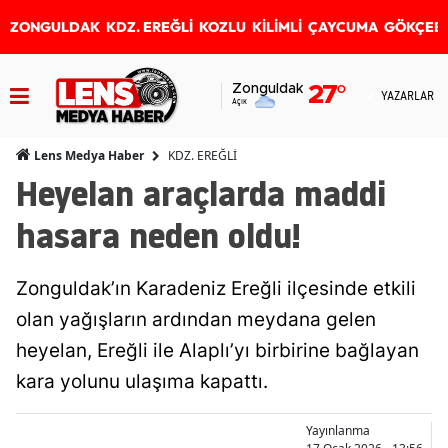
ZONGULDAK
KDZ. EREĞLİ
KOZLU
KİLİMLİ
ÇAYCUMA
GÖKÇEB
Zonguldak
27
°
YAZARLAR
Açık
KDZ. EREĞLİ
Lens Medya Haber
Heyelan araçlarda maddi
hasara neden oldu!
Zonguldak’ın Karadeniz Ereğli ilçesinde etkili
olan yağışların ardından meydana gelen
heyelan, Ereğli ile Alaplı’yı birbirine bağlayan
kara yolunu ulaşıma kapattı.
Yayınlanma