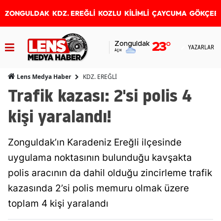
ZONGULDAK
KDZ. EREĞLİ
KOZLU
KİLİMLİ
ÇAYCUMA
GÖKÇEB
Zonguldak
23
°
YAZARLAR
Açık
KDZ. EREĞLİ
Lens Medya Haber
Trafik kazası: 2'si polis 4
kişi yaralandı!
Zonguldak’ın Karadeniz Ereğli ilçesinde
uygulama noktasının bulunduğu kavşakta
polis aracının da dahil olduğu zincirleme trafik
kazasında 2’si polis memuru olmak üzere
toplam 4 kişi yaralandı