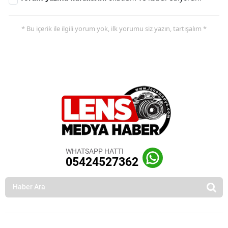
* Bu içerik ile ilgili yorum yok, ilk yorumu siz yazın, tartışalım *
WHATSAPP HATTI
05424527362