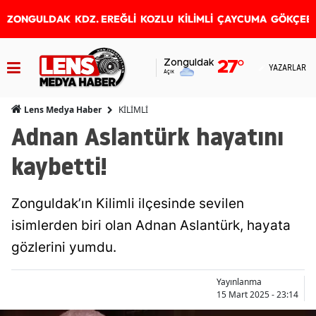
ZONGULDAK
KDZ. EREĞLİ
KOZLU
KİLİMLİ
ÇAYCUMA
GÖKÇEB
Zonguldak
27
°
YAZARLAR
Açık
KİLİMLİ
Lens Medya Haber
Adnan Aslantürk hayatını
kaybetti!
Zonguldak’ın Kilimli ilçesinde sevilen
isimlerden biri olan Adnan Aslantürk, hayata
gözlerini yumdu.
Yayınlanma
15 Mart 2025 - 23:14