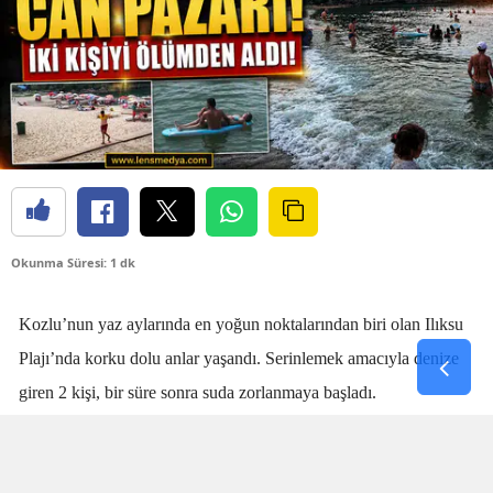
Okunma Süresi: 1 dk
Kozlu’nun yaz aylarında en yoğun noktalarından biri olan Ilıksu
Plajı’nda korku dolu anlar yaşandı. Serinlemek amacıyla denize
giren 2 kişi, bir süre sonra suda zorlanmaya başladı.
Denizdeki kişilerin boğulma tehlikesi geçirdiğini fark eden
cankurtaran
Talha Aydın
, zaman kaybetmeden harekete geçti.