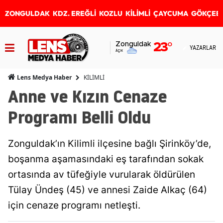
ZONGULDAK
KDZ. EREĞLİ
KOZLU
KİLİMLİ
ÇAYCUMA
GÖKÇEB
Zonguldak
23
°
YAZARLAR
Açık
KİLİMLİ
Lens Medya Haber
Anne ve Kızın Cenaze
Programı Belli Oldu
Zonguldak’ın Kilimli ilçesine bağlı Şirinköy’de,
boşanma aşamasındaki eş tarafından sokak
ortasında av tüfeğiyle vurularak öldürülen
Tülay Ündeş (45) ve annesi Zaide Alkaç (64)
için cenaze programı netleşti.