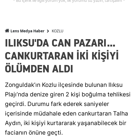
* Bu içerik ile ilgili yorum yok, ilk yorumu siz yazın, tartışalım *
KOZLU
Lens Medya Haber
ILIKSU'DA CAN PAZARI...
CANKURTARAN İKİ KİŞİYİ
ÖLÜMDEN ALDI
Zonguldak’ın Kozlu ilçesinde bulunan Ilıksu
Plajı’nda denize giren 2 kişi boğulma tehlikesi
geçirdi. Durumu fark ederek saniyeler
içerisinde müdahale eden cankurtaran Talha
Aydın, iki kişiyi kurtararak yaşanabilecek bir
facianın önüne geçti.