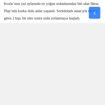
Kozlu’nun yaz aylarında en yoğun noktalarından biri olan Ilıksu
Plajı’nda korku dolu anlar yaşandı. Serinlemek amacıyla denize
giren 2 kişi, bir süre sonra suda zorlanmaya başladı.
Denizdeki kişilerin boğulma tehlikesi geçirdiğini fark eden
cankurtaran
Talha Aydın
, zaman kaybetmeden harekete geçti.
Aydın’ın hızlı ve yerinde müdahalesi sayesinde boğulma tehlikesi
geçiren 2 kişi sudan çıkarıldı.
SANİYELERLE YARIŞTI
Olay sırasında plajda bulunan vatandaşlar da büyük panik yaşadı.
İki kişinin suda çırpındığını fark eden Aydın’ın saniyeler
içerisinde müdahale etmesi, olası bir faciayı engelledi. Özellikle
boğulma vakalarında ilk dakikaların hayati önem taşıdığı
bilinirken, Talha Aydın’ın dikkati ve hızlı müdahalesi iki kişinin