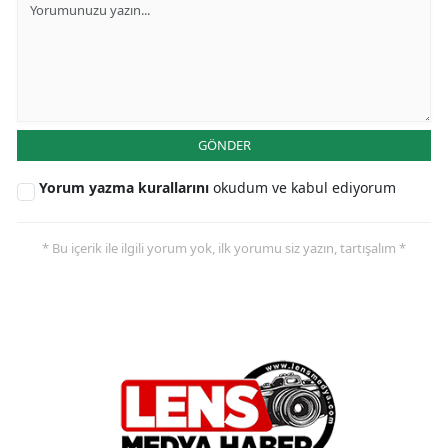
GÖNDER
Yorum yazma kurallarını
okudum ve kabul ediyorum
* Bu içerik ile ilgili yorum yok, ilk yorumu siz yazın, tartışalım *