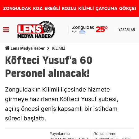
ZONGULDAK
KDZ. EREĞLİ
KOZLU
KİLİMLİ
ÇAYCUMA
GÖKÇEB
Zonguldak
25
°
YAZARLAR
Açık
KİLİMLİ
Lens Medya Haber
Köfteci Yusuf'a 60
Personel alınacak!
Zonguldak’ın Kilimli ilçesinde hizmete
girmeye hazırlanan Köfteci Yusuf şubesi,
açılış öncesi geniş kapsamlı bir istihdam
süreci başlattı.
Yayınlanma
Güncellenme