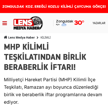
ZONGULDAK
KDZ. EREĞLİ
KOZLU
KİLİMLİ
ÇAYCUMA
GÖKÇEB
Zonguldak
30
°
YAZARLAR
Açık
KİLİMLİ
Lens Medya Haber
MHP KİLİMLİ
TEŞKİLATINDAN BİRLİK
BERABERLİK İFTARI!
Milliyetçi Hareket Partisi (MHP) Kilimli İlçe
Teşkilatı, Ramazan ayı boyunca düzenlediği
birlik ve beraberlik iftar programlarına devam
ediyor.