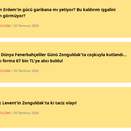
n Erdem'in gücü garibana mı yetiyor? Bu kaldırım işgalini
n görmüyor?
ULDAK
/ 20 Temmuz 2026
 Dünya Fenerbahçeliler Günü Zonguldak'ta coşkuyla kutlandı...
ı forma 67 bin TL'ye alıcı buldu!
ULDAK
/ 20 Temmuz 2026
 Levent'in Zonguldak'ta ki taciz olayı!
ULDAK
/ 20 Temmuz 2026