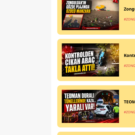
Zong
#ZONG
Kontr
#ZONG
TEOM
#ZONG