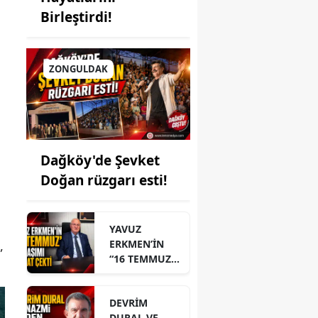
Birleştirdi!
ZONGULDAK
Dağköy'de Şevket
Doğan rüzgarı esti!
YAVUZ
,
ERKMEN’İN
“16 TEMMUZ”
PAYLAŞIMI
DİKKAT ÇEKTİ
DEVRİM
DURAL VE