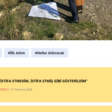
#İlk Adım
#Nefes Aldıracak
 İSTİFA ETMEDİM, İSTİFA ETMİŞ GİBİ GÖSTERİLDİM”
EREĞLİ
/ 21 Temmuz 2026