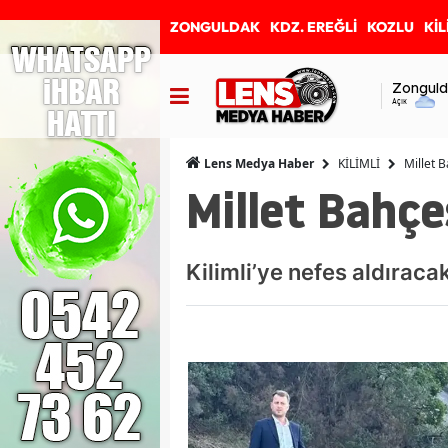
ZONGULDAK
KDZ. EREĞLİ
KOZLU
KİL
Zonguld
Açık
KİLİMLİ
Millet 
Lens Medya Haber
Millet Bahçe
Kilimli’ye nefes aldıraca