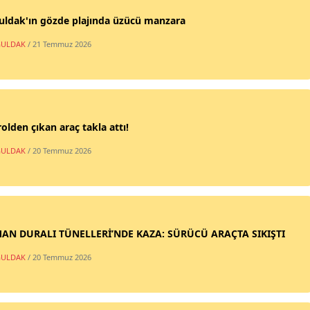
uldak'ın gözde plajında üzücü manzara
ULDAK
/ 21 Temmuz 2026
olden çıkan araç takla attı!
ULDAK
/ 20 Temmuz 2026
AN DURALI TÜNELLERİ’NDE KAZA: SÜRÜCÜ ARAÇTA SIKIŞTI
ULDAK
/ 20 Temmuz 2026