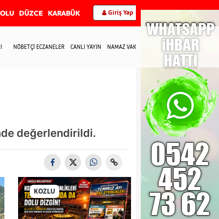
Giriş Yap
BOLU
DÜZCE
KARABÜK
I
NÖBETÇİ ECZANELER
CANLI YAYIN
NAMAZ VAKİTLERİ
İLETİŞİM
nde değerlendirildi.
KOZLU