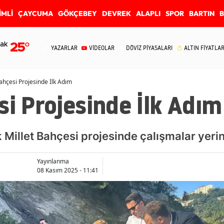
İMLİ
ÇAYCUMA
GÖKÇEBEY
DEVREK
ALAPLI
SPOR
BARTIN
ak
25
°
YAZARLAR
VİDEOLAR
DÖVİZ PİYASALARI
ALTIN FİYATLAR
Bahçesi Projesinde İlk Adım
si Projesinde İlk Adım
k Millet Bahçesi projesinde çalışmalar yeri
Yayınlanma
08 Kasım 2025 - 11:41