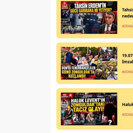
Tahsi
nede
#ZONG
19.07
İmzal
#ZONG
Haluk
#ZONG