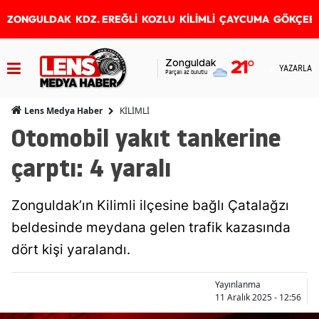
ZONGULDAK
KDZ. EREĞLİ
KOZLU
KİLİMLİ
ÇAYCUMA
GÖKÇEB
Zonguldak
21
°
YAZARLAR
Parçalı az bulutlu
KİLİMLİ
Lens Medya Haber
Otomobil yakıt tankerine
çarptı: 4 yaralı
Zonguldak’ın Kilimli ilçesine bağlı Çatalağzı
beldesinde meydana gelen trafik kazasında
dört kişi yaralandı.
Yayınlanma
11 Aralık 2025 - 12:56