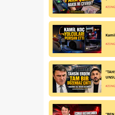
#ZONG
Kamil
#ZONG
“TAH
UNS
#ZONG
“BEN