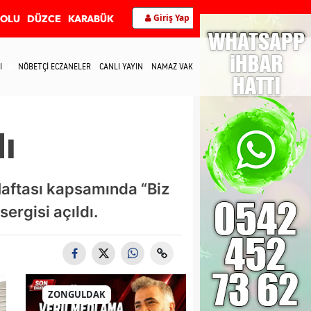
Giriş Yap
BOLU
DÜZCE
KARABÜK
I
NÖBETÇİ ECZANELER
CANLI YAYIN
NAMAZ VAKİTLERİ
İLETİŞİM
dı
 Haftası kapsamında “Biz
sergisi açıldı.
ZONGULDAK