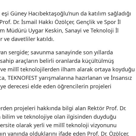
eşi Güney Hacıbektaşoğlu’nun da katılım sağladığı
rof. Dr. İsmail Hakkı Özölçer, Gençlik ve Spor İl
tim Müdürü Uygar Keskin, Sanayi ve Teknoloji İl
ve davetliler katıldı.
yan sergide; savunma sanayinde son yıllarda
 sahip araçların belirli oranlarda küçültülmüş
i ve millî teknolojilerden ilham alarak ortaya koyduğu
ıca, TEKNOFEST yarışmalarına hazırlanan ve İnsansız
ye derecesi elde eden öğrencilerin projeleri
rden projeleri hakkında bilgi alan Rektör Prof. Dr.
n bilim ve teknolojiye olan ilgisinden duyduğu
rsite olarak yerli ve millî teknoloji vizyonunu
ın yanında olduklarını ifade eden Prof. Dr. Özölçer,