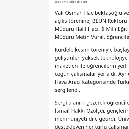
Okunma Süresi: 1 dk
Vali Osman Hacıbektaşoğlu ve 
açılış törenine; BEUN Rektörü P
Müdürü Halil Hacı, İl Millî Eği
Müdürü Metin Vural, öğrenciler 
Kurdele kesim töreniyle başla
geliştirilen yüksek teknolojiye
maketleri ile öğrencilerin yerl
özgün çalışmalar yer aldı. Ayr
Hava Aracı kategorisinde Türki
sergilendi.
Sergi alanını gezerek öğrencile
İsmail Hakkı Özölçer, gençleri
memnuniyeti dile getirdi. Ünive
destekleyen her türlü çalışman