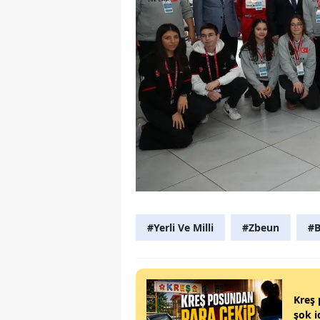
#Yerli Ve Milli
#Zbeun
#B
Kreş 
şok i