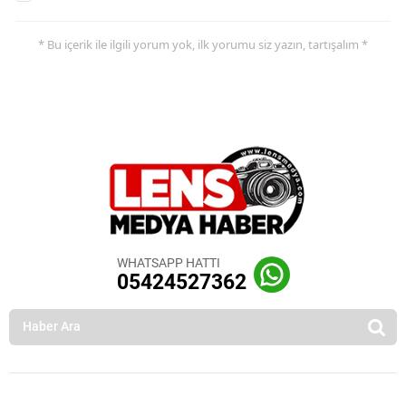
* Bu içerik ile ilgili yorum yok, ilk yorumu siz yazın, tartışalım *
WHATSAPP HATTI
05424527362