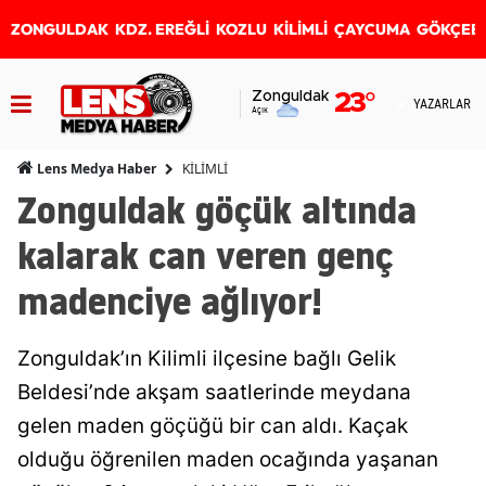
ZONGULDAK
KDZ. EREĞLİ
KOZLU
KİLİMLİ
ÇAYCUMA
GÖKÇEB
Zonguldak
23
°
YAZARLAR
Açık
KİLİMLİ
Lens Medya Haber
Zonguldak göçük altında
kalarak can veren genç
madenciye ağlıyor!
Zonguldak’ın Kilimli ilçesine bağlı Gelik
Beldesi’nde akşam saatlerinde meydana
gelen maden göçüğü bir can aldı. Kaçak
olduğu öğrenilen maden ocağında yaşanan