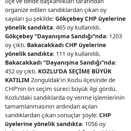
İlçe ve belde başkanlıkları tarafından
organize edilen sandıklardan çıkan oy
sayıları şu şekilde:
Gökçebey CHP üyelerine
yönelik sandıkta
: 465 oy kullanıldı.
Gökçebey “Dayanışma Sandığı”nda
: 1203
oy çıktı.
Bakacakkadı CHP üyelerine
yönelik sandıkta
: 111 oy kullanıldı.
Bakacakkadı “Dayanışma Sandığı”nda
:
452 oy çıktı.
KOZLU’DA SEÇİME BÜYÜK
KATILIM
Zonguldak’ın Kozlu ilçesinde de
CHP’nin ön seçim süreci büyük ilgi gördü.
Kozlu’daki sandıklarda oy verme işlemlerinin
tamamlanmasının ardından açılan
sandıklardan çıkan sonuçlar şöyle:
CHP
üyelerine yönelik sandıkta
: 1056 oy