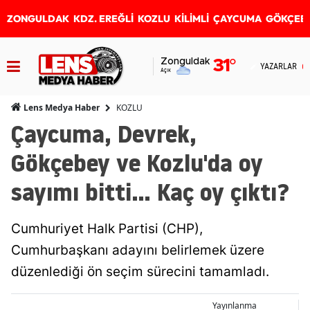
ZONGULDAK
KDZ. EREĞLİ
KOZLU
KİLİMLİ
ÇAYCUMA
GÖKÇEB
Zonguldak
31
°
YAZARLAR
Açık
KOZLU
Lens Medya Haber
Çaycuma, Devrek,
Gökçebey ve Kozlu'da oy
sayımı bitti... Kaç oy çıktı?
Cumhuriyet Halk Partisi (CHP),
Cumhurbaşkanı adayını belirlemek üzere
düzenlediği ön seçim sürecini tamamladı.
Yayınlanma