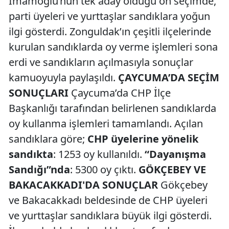
İmamoğlu’nun tek aday olduğu ön seçimde,
parti üyeleri ve yurttaşlar sandıklara yoğun
ilgi gösterdi. Zonguldak’ın çeşitli ilçelerinde
kurulan sandıklarda oy verme işlemleri sona
erdi ve sandıkların açılmasıyla sonuçlar
kamuoyuyla paylaşıldı.
ÇAYCUMA’DA SEÇİM
SONUÇLARI
Çaycuma’da CHP İlçe
Başkanlığı tarafından belirlenen sandıklarda
oy kullanma işlemleri tamamlandı. Açılan
sandıklara göre;
CHP üyelerine yönelik
sandıkta
: 1253 oy kullanıldı.
“Dayanışma
Sandığı”nda
: 5300 oy çıktı.
GÖKÇEBEY VE
BAKACAKKADI'DA SONUÇLAR
Gökçebey
ve Bakacakkadı beldesinde de CHP üyeleri
ve yurttaşlar sandıklara büyük ilgi gösterdi.