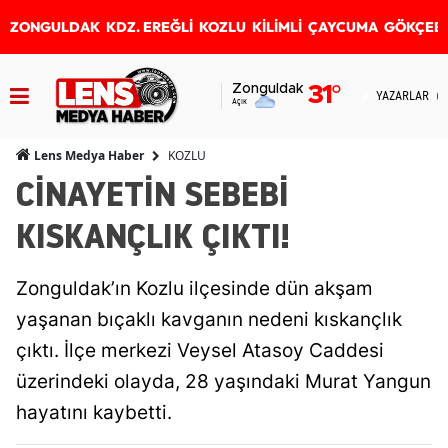
ZONGULDAK
KDZ. EREĞLİ
KOZLU
KİLİMLİ
ÇAYCUMA
GÖKÇEB
Zonguldak
31
°
YAZARLAR
Açık
KOZLU
Lens Medya Haber
CİNAYETİN SEBEBİ
KISKANÇLIK ÇIKTI!
Zonguldak’ın Kozlu ilçesinde dün akşam
yaşanan bıçaklı kavganın nedeni kıskançlık
çıktı. İlçe merkezi Veysel Atasoy Caddesi
üzerindeki olayda, 28 yaşındaki Murat Yangun
hayatını kaybetti.