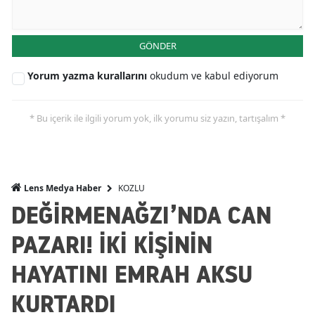
GÖNDER
Yorum yazma kurallarını
okudum ve kabul ediyorum
* Bu içerik ile ilgili yorum yok, ilk yorumu siz yazın, tartışalım *
KOZLU
Lens Medya Haber
DEĞİRMENAĞZI’NDA CAN
PAZARI! İKİ KİŞİNİN
HAYATINI EMRAH AKSU
KURTARDI