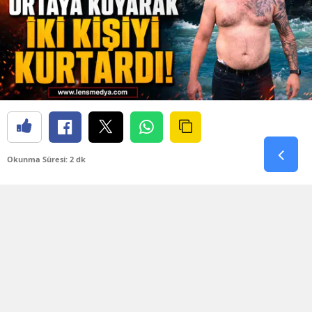
Okunma Süresi: 2 dk
Değirmenağzı Plajı’nda bugün korku dolu anlar
yaşandı. Denizin aniden kabarması ve dev
dalgaların oluşmasıyla birlikte plaj açıklarında
bulunan iki kişi kıyıya dönmekte güçlük çekti.