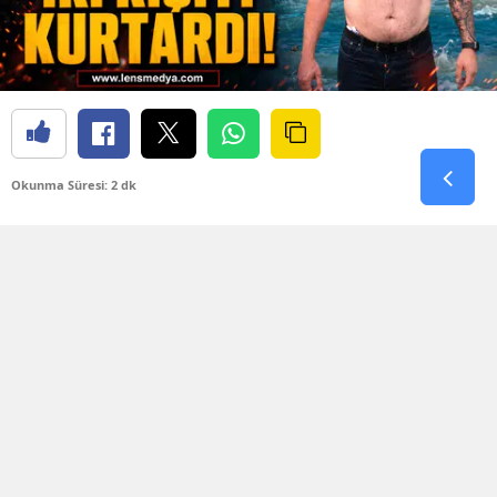
Okunma Süresi: 2 dk
Değirmenağzı Plajı’nda bugün korku dolu anlar
yaşandı. Denizin aniden kabarması ve dev
dalgaların oluşmasıyla birlikte plaj açıklarında
bulunan iki kişi kıyıya dönmekte güçlük çekti.
Dalgaların arasında sürüklenmeye başlayan iki
kişinin yardım çığlıklarını ve yaşadığı tehlikeyi
fark eden vatandaşlar durumu 112 Acil Çağrı