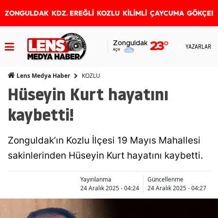
ZONGULDAK
KDZ. EREĞLİ
KOZLU
KİLİMLİ
ÇAYCUMA
GÖKÇEB
Zonguldak
23
°
YAZARLAR
Açık
KOZLU
Lens Medya Haber
Hüseyin Kurt hayatını
kaybetti!
Zonguldak’ın Kozlu İlçesi 19 Mayıs Mahallesi
sakinlerinden Hüseyin Kurt hayatını kaybetti.
Yayınlanma
Güncellenme
24 Aralık 2025 - 04:24
24 Aralık 2025 - 04:27