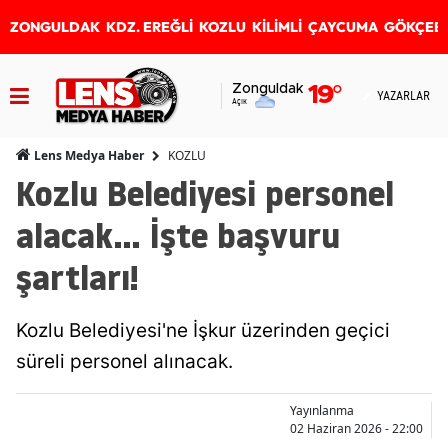
ZONGULDAK
KDZ. EREĞLİ
KOZLU
KİLİMLİ
ÇAYCUMA
GÖKÇEB
Zonguldak
19
°
YAZARLAR
Açık
KOZLU
Lens Medya Haber
Kozlu Belediyesi personel
alacak... İşte başvuru
şartları!
Kozlu Belediyesi'ne İşkur üzerinden geçici
süreli personel alınacak.
Yayınlanma
02 Haziran 2026 - 22:00