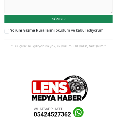
GÖNDER
Yorum yazma kurallarını
okudum ve kabul ediyorum
* Bu içerik ile ilgili yorum yok, ilk yorumu siz yazın, tartışalım *
WHATSAPP HATTI
05424527362