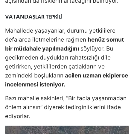
açısından da risklerin artacağını belirtiyor.
VATANDA
ŞLAR TEPKILI
Mahallede yaşayanlar, durumu yetkililere
defalarca iletmelerine rağmen
henüz somut
bir müdahale yapılmadığını
söylüyor. Bu
gecikmeden duydukları rahatsızlığı dile
getirirken, yetkililerden çatlakların ve
zemindeki boşlukların
acilen uzman ekiplerce
incelenmesi isteniyor.
Bazı mahalle sakinleri, “Bir facia yaşanmadan
önlem alınsın” diyerek tedirginliklerini ifade
ediyorlar.