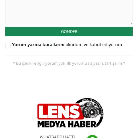
GÖNDER
Yorum yazma kurallarını
okudum ve kabul ediyorum
* Bu içerik ile ilgili yorum yok, ilk yorumu siz yazın, tartışalım *
WHATSAPP HATTI