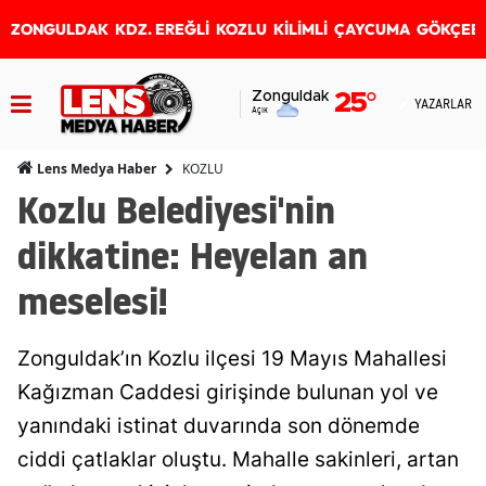
ZONGULDAK
KDZ. EREĞLİ
KOZLU
KİLİMLİ
ÇAYCUMA
GÖKÇEB
Zonguldak
25
°
YAZARLAR
Açık
KOZLU
Lens Medya Haber
Kozlu Belediyesi'nin
dikkatine: Heyelan an
meselesi!
Zonguldak’ın Kozlu ilçesi 19 Mayıs Mahallesi
Kağızman Caddesi girişinde bulunan yol ve
yanındaki istinat duvarında son dönemde
ciddi çatlaklar oluştu. Mahalle sakinleri, artan