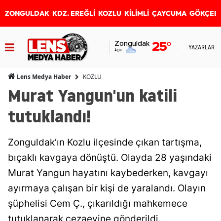
ZONGULDAK
KDZ. EREĞLİ
KOZLU
KİLİMLİ
ÇAYCUMA
GÖKÇEB
Zonguldak
25
°
YAZARLAR
Açık
KOZLU
Lens Medya Haber
Murat Yangun'un katili
tutuklandı!
Zonguldak’ın Kozlu ilçesinde çıkan tartışma,
bıçaklı kavgaya dönüştü. Olayda 28 yaşındaki
Murat Yangun hayatını kaybederken, kavgayı
ayırmaya çalışan bir kişi de yaralandı. Olayın
şüphelisi Cem Ç., çıkarıldığı mahkemece
tutuklanarak cezaevine gönderildi.