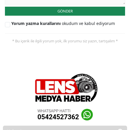
GÖNDER
Yorum yazma kurallarını
okudum ve kabul ediyorum
* Bu içerik ile ilgili yorum yok, ilk yorumu siz yazın, tartışalım *
WHATSAPP HATTI
05424527362