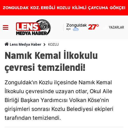
ZONGULDAK
KDZ. EREĞLİ
KOZLU
KİLİMLİ
ÇAYCUMA
GÖKÇEB
Zonguldak
27
°
YAZARLAR
Açık
KOZLU
Lens Medya Haber
Namık Kemal İlkokulu
çevresi temzilendi!
Zonguldak'ın Kozlu ilçesinde Namık Kemal
İlkokulu çevresinde uzayan otlar, Okul Aile
Birliği Başkan Yardımcısı Volkan Köse’nin
girişimleri sonrası Kozlu Belediyesi ekipleri
tarafından temizlendi.