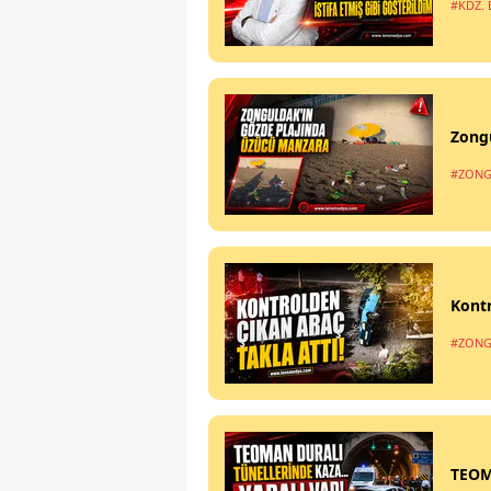
#KDZ. 
Zong
#ZONG
Kontr
#ZONG
TEOM