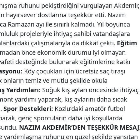
nışma ruhunu pekiştirdiğini vurgulayan Akdemir,
n hayırsever dostlarına teşekkür etti. Nazım
ca Ramazan ayı ile sınırlı kalmadı. Yıl boyunca
mluluk projeleriyle ihtiyaç sahibi vatandaşlara
alanlardaki çalışmalarıyla da dikkat çekti.
Eğitim
amadan önce ekonomik durumu iyi olmayan
ıyafeti desteğinde bulunarak eğitimlerine katkı
zasyonu:
Köy çocukları için ücretsiz saç tıraşı
onların temiz ve mutlu şekilde okula
ış Yardımları:
Soğuk kış ayları öncesinde ihtiyaç
 mont yardımı yaparak, kış aylarını daha sıcak
u.
Spor Destekleri:
Kozlu’daki amatör futbol
parak, genç sporcuların daha iyi koşullarda
 sundu.
NAZIM AKDEMİR’DEN TEŞEKKÜR MESAJ
 yardımlaşma ruhunu en güzel şekilde yansıtan