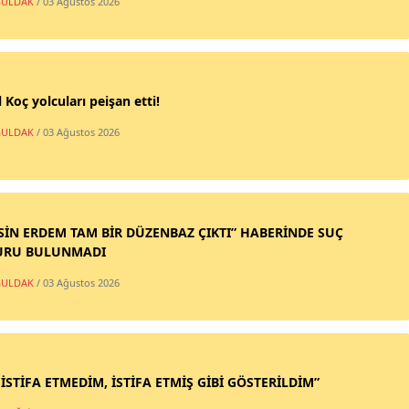
ULDAK
/ 03 Ağustos 2026
 Koç yolcuları peişan etti!
ULDAK
/ 03 Ağustos 2026
SİN ERDEM TAM BİR DÜZENBAZ ÇIKTI” HABERİNDE SUÇ
URU BULUNMADI
ULDAK
/ 03 Ağustos 2026
 İSTİFA ETMEDİM, İSTİFA ETMİŞ GİBİ GÖSTERİLDİM”