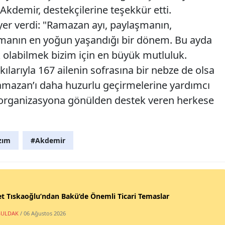
 Akdemir, destekçilerine teşekkür etti.
yer verdi: "Ramazan ayı, paylaşmanın,
manın en yoğun yaşandığı bir dönem. Bu ayda
ek olabilmek bizim için en büyük mutluluk.
ılarıyla 167 ailenin sofrasına bir nebze de olsa
amazan’ı daha huzurlu geçirmelerine yardımcı
u organizasyona gönülden destek veren herkese
zım
#Akdemir
t Tıskaoğlu’ndan Bakü’de Önemli Ticari Temaslar
ULDAK
/ 06 Ağustos 2026