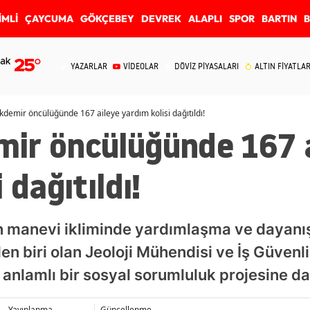
İMLİ
ÇAYCUMA
GÖKÇEBEY
DEVREK
ALAPLI
SPOR
BARTIN
ak
25
°
YAZARLAR
VİDEOLAR
DÖVİZ PİYASALARI
ALTIN FİYATLAR
demir öncülüğünde 167 aileye yardım kolisi dağıtıldı!
ir öncülüğünde 167 a
 dağıtıldı!
 manevi ikliminde yardımlaşma ve dayanı
den biri olan Jeoloji Mühendisi ve İş Güven
anlamlı bir sosyal sorumluluk projesine da
Yayınlanma
Güncellenme