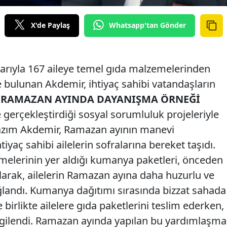
X'de Paylaş
Whatsapp'tan Gönder
ılarıyla 167 aileye temel gıda malzemelerinden
bulunan Akdemir, ihtiyaç sahibi vatandaşların
.
RAMAZAN AYINDA DAYANIŞMA ÖRNEĞİ
 gerçekleştirdiği sosyal sorumluluk projeleriyle
Nazım Akdemir, Ramazan ayının manevi
yaç sahibi ailelerin sofralarına bereket taşıdı.
melerinin yer aldığı kumanya paketleri, önceden
rılarak, ailelerin Ramazan ayına daha huzurlu ve
ağlandı. Kumanya dağıtımı sırasında bizzat sahada
 birlikte ailelere gıda paketlerini teslim ederken,
lgilendi. Ramazan ayında yapılan bu yardımlaşma