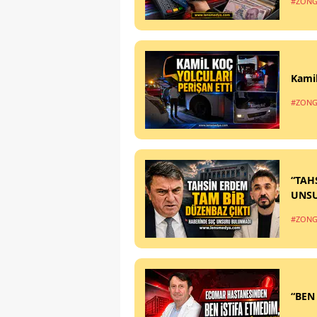
#ZONG
Kamil
#ZONG
“TAH
UNS
#ZONG
“BEN