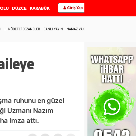
Giriş Yap
BOLU
DÜZCE
KARABÜK
I
NÖBETÇİ ECZANELER
CANLI YAYIN
NAMAZ VAKİTLERİ
İLETİŞİM
ileye
şma ruhunu en güzel
liği Uzmanı Nazım
ha imza attı.