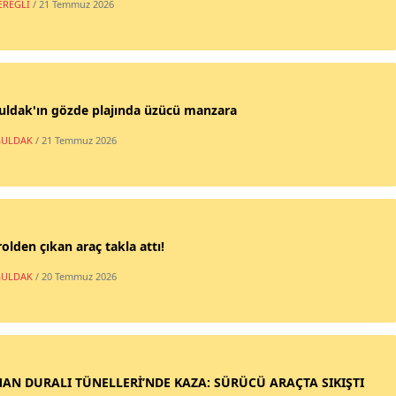
EREĞLİ
/ 21 Temmuz 2026
uldak'ın gözde plajında üzücü manzara
ULDAK
/ 21 Temmuz 2026
olden çıkan araç takla attı!
ULDAK
/ 20 Temmuz 2026
AN DURALI TÜNELLERİ’NDE KAZA: SÜRÜCÜ ARAÇTA SIKIŞTI