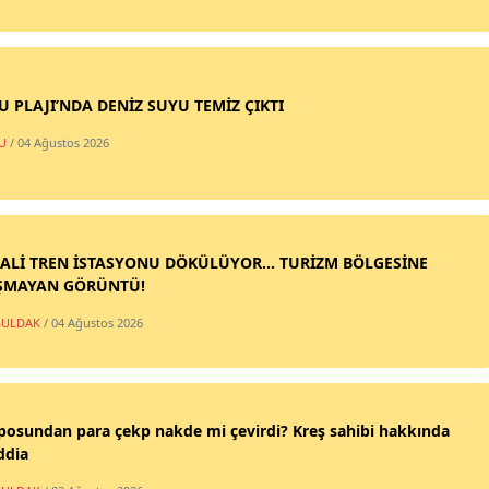
SU PLAJI’NDA DENİZ SUYU TEMİZ ÇIKTI
U
/ 04 Ağustos 2026
ALİ TREN İSTASYONU DÖKÜLÜYOR... TURİZM BÖLGESİNE
ŞMAYAN GÖRÜNTÜ!
ULDAK
/ 04 Ağustos 2026
posundan para çekp nakde mi çevirdi? Kreş sahibi hakkında
ddia