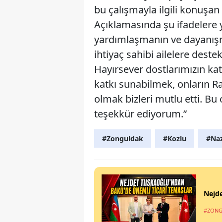
bu çalışmayla ilgili konuşan
Açıklamasında şu ifadelere 
yardımlaşmanın ve dayanış
ihtiyaç sahibi ailelere dest
Hayırsever dostlarımızın katk
katkı sunabilmek, onların R
olmak bizleri mutlu etti. B
teşekkür ediyorum.”
#Zonguldak
#Kozlu
#Na
Nejde
#ZONG