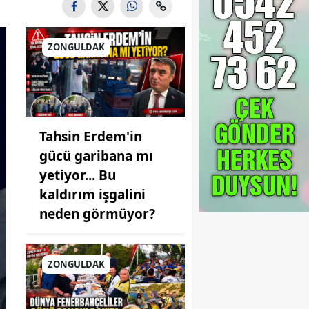
ZONGULDAK
Tahsin Erdem'in
gücü garibana mı
yetiyor... Bu
kaldırım işgalini
neden görmüyor?
ZONGULDAK