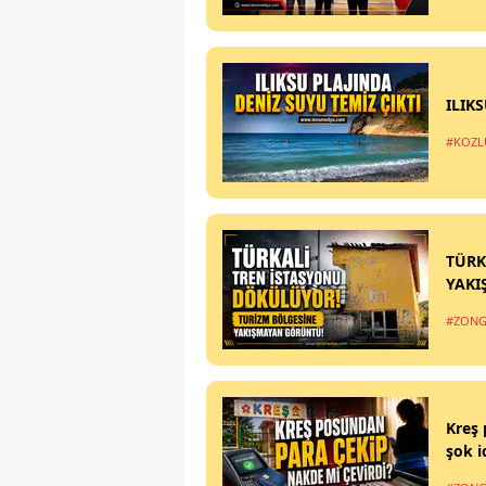
ILIK
#KOZL
TÜRK
YAKI
#ZONG
Kreş 
şok i