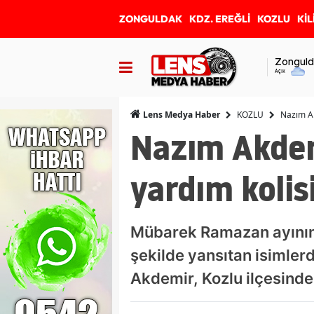
ZONGULDAK
KDZ. EREĞLİ
KOZLU
KİL
Zonguld
Açık
KOZLU
Nazım Ak
Lens Medya Haber
Nazım Akdem
yardım kolisi
Mübarek Ramazan ayının
şekilde yansıtan isimler
Akdemir, Kozlu ilçesinde 