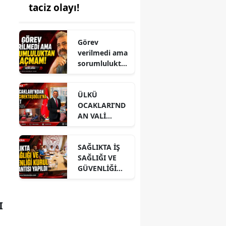
taciz olayı!
Görev
verilmedi ama
sorumlulukta
n kaçmam!
ÜLKÜ
OCAKLARI’ND
AN VALİ
HACIBEKTAŞO
ĞLU’NA
SAĞLIKTA İŞ
ZİYARET
SAĞLIĞI VE
GÜVENLİĞİ
KURUL
TOPLANTISI
YAPILDI
I