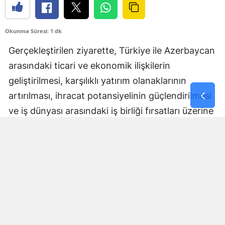
Okunma Süresi: 1 dk
Gerçekleştirilen ziyarette, Türkiye ile Azerbaycan
arasındaki ticari ve ekonomik ilişkilerin
geliştirilmesi, karşılıklı yatırım olanaklarının
artırılması, ihracat potansiyelinin güçlendirilmesi
ve iş dünyası arasındaki iş birliği fırsatları üzerine
kapsamlı değerlendirmelerde bulunuldu.
Ziyaret kapsamında, ZONSİAD tarafından
düzenlenen 3. Zonguldak Genel Ticaret Fuarı’na
ait Üye Firma Katılım Dergisi Sayın Murat
Yaman’a takdim edilerek fuarın kapsamı,
Zonguldak iş dünyasının üretim gücü ve bölgenin
yatırım potansiyeli hakkında bilgi verildi.