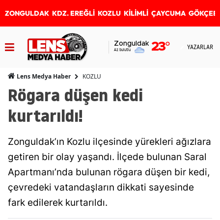
ZONGULDAK
KDZ. EREĞLİ
KOZLU
KİLİMLİ
ÇAYCUMA
GÖKÇEB
Zonguldak
23
°
YAZARLAR
Az bulutlu
KOZLU
Lens Medya Haber
Rögara düşen kedi
kurtarıldı!
Zonguldak’ın Kozlu ilçesinde yürekleri ağızlara
getiren bir olay yaşandı. İlçede bulunan Saral
Apartmanı’nda bulunan rögara düşen bir kedi,
çevredeki vatandaşların dikkati sayesinde
fark edilerek kurtarıldı.