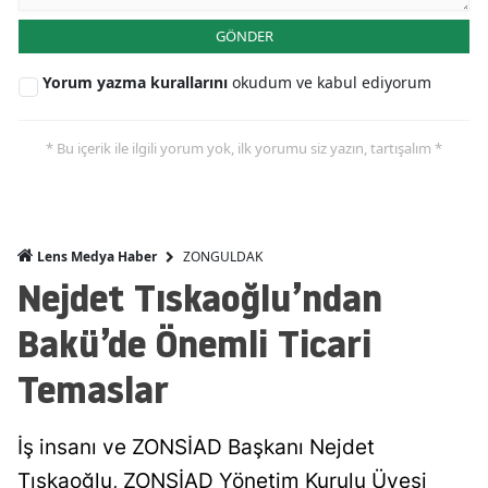
GÖNDER
Yorum yazma kurallarını
okudum ve kabul ediyorum
* Bu içerik ile ilgili yorum yok, ilk yorumu siz yazın, tartışalım *
ZONGULDAK
Lens Medya Haber
Nejdet Tıskaoğlu’ndan
Bakü’de Önemli Ticari
Temaslar
İş insanı ve ZONSİAD Başkanı Nejdet
Tıskaoğlu, ZONSİAD Yönetim Kurulu Üyesi