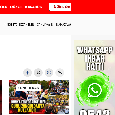
Giriş Yap
BOLU
DÜZCE
KARABÜK
I
NÖBETÇİ ECZANELER
CANLI YAYIN
NAMAZ VAKİTLERİ
İLETİŞİM
ZONGULDAK