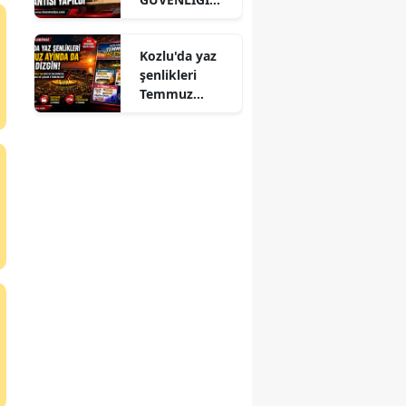
KURUL
TOPLANTISI
Kozlu'da yaz
YAPILDI
şenlikleri
Temmuz
ayında da dolu
dizgin devam
ediyor!