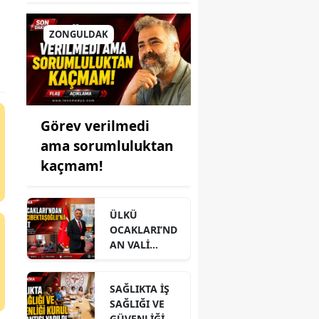
ZONGULDAK
Görev verilmedi
ama sorumluluktan
kaçmam!
ÜLKÜ
OCAKLARI’ND
AN VALİ
HACIBEKTAŞO
ĞLU’NA
SAĞLIKTA İŞ
ZİYARET
SAĞLIĞI VE
GÜVENLİĞİ