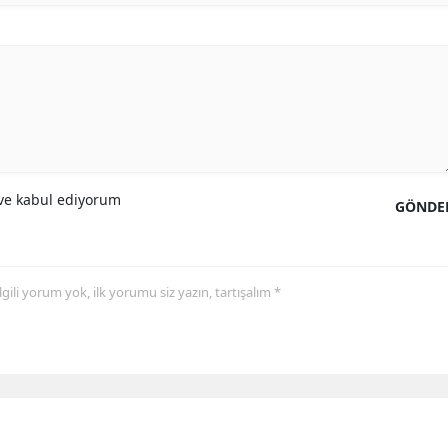
e kabul ediyorum
GÖNDE
 ilgili yorum yok, ilk yorumu siz yazın, tartışalım *