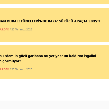
AN DURALI TÜNELLERİ’NDE KAZA: SÜRÜCÜ ARAÇTA SIKIŞTI
ULDAK
/ 20 Temmuz 2026
n Erdem'in gücü garibana mı yetiyor? Bu kaldırım işgalini
n görmüyor?
ULDAK
/ 20 Temmuz 2026