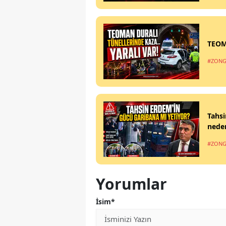
TEOM
#ZONG
Tahsi
nede
#ZONG
Yorumlar
İsim*