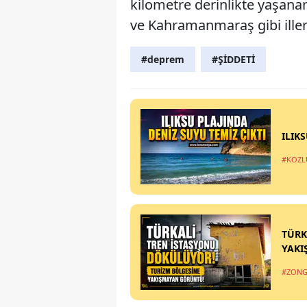
kilometre derinlikte yaşana
ve Kahramanmaraş gibi iller
#deprem
#ŞİDDETİ
ILIK
#KOZL
TÜRK
YAKI
#ZONG