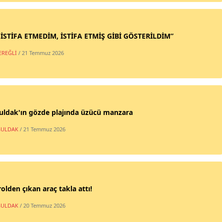
 İSTİFA ETMEDİM, İSTİFA ETMİŞ GİBİ GÖSTERİLDİM”
EREĞLİ
/ 21 Temmuz 2026
uldak'ın gözde plajında üzücü manzara
ULDAK
/ 21 Temmuz 2026
olden çıkan araç takla attı!
ULDAK
/ 20 Temmuz 2026