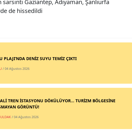
n sarsıntı Gaziantep, Adıyaman, Şanlıurfa
de de hissedildi
SU PLAJI’NDA DENİZ SUYU TEMİZ ÇIKTI
U
/ 04 Ağustos 2026
ALİ TREN İSTASYONU DÖKÜLÜYOR... TURİZM BÖLGESİNE
ŞMAYAN GÖRÜNTÜ!
ULDAK
/ 04 Ağustos 2026