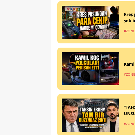
Kreş 
şok i
#ZONG
Kamil
#ZONG
“TAH
UNS
#ZONG