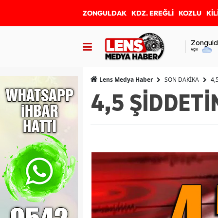
ZONGULDAK
KDZ. EREĞLİ
KOZLU
KİL
Zonguld
Açık
SON DAKİKA
4,
Lens Medya Haber
4,5 ŞİDDET