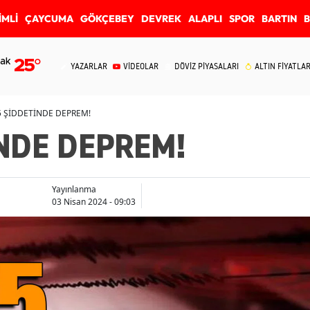
İMLİ
ÇAYCUMA
GÖKÇEBEY
DEVREK
ALAPLI
SPOR
BARTIN
ak
25
°
YAZARLAR
VİDEOLAR
DÖVİZ PİYASALARI
ALTIN FİYATLAR
5 ŞİDDETİNDE DEPREM!
İNDE DEPREM!
Yayınlanma
03 Nisan 2024 - 09:03