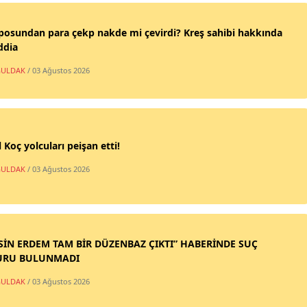
posundan para çekp nakde mi çevirdi? Kreş sahibi hakkında
ddia
ULDAK
/ 03 Ağustos 2026
 Koç yolcuları peişan etti!
ULDAK
/ 03 Ağustos 2026
SİN ERDEM TAM BİR DÜZENBAZ ÇIKTI” HABERİNDE SUÇ
URU BULUNMADI
ULDAK
/ 03 Ağustos 2026