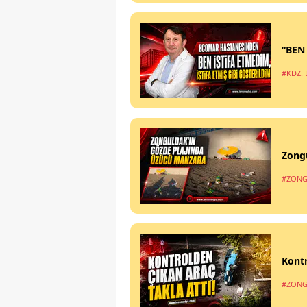
“BEN
#KDZ. 
Zong
#ZONG
Kontr
#ZONG