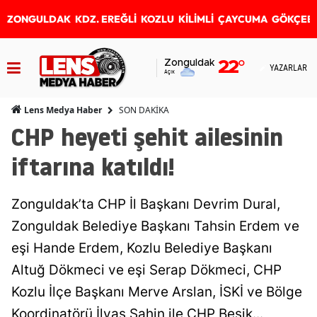
ZONGULDAK
KDZ. EREĞLİ
KOZLU
KİLİMLİ
ÇAYCUMA
GÖKÇEB
Zonguldak
22
°
YAZARLAR
Açık
SON DAKİKA
Lens Medya Haber
CHP heyeti şehit ailesinin
iftarına katıldı!
Zonguldak’ta CHP İl Başkanı Devrim Dural,
Zonguldak Belediye Başkanı Tahsin Erdem ve
eşi Hande Erdem, Kozlu Belediye Başkanı
Altuğ Dökmeci ve eşi Serap Dökmeci, CHP
Kozlu İlçe Başkanı Merve Arslan, İSKİ ve Bölge
Koordinatörü İlyas Şahin ile CHP Beşik...