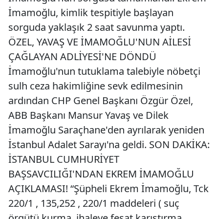
İmamoğlu, kimlik tespitiyle başlayan
sorguda yaklaşık 2 saat savunma yaptı.
ÖZEL, YAVAŞ VE İMAMOĞLU'NUN AİLESİ
ÇAĞLAYAN ADLİYESİ'NE DÖNDÜ
İmamoğlu'nun tutuklama talebiyle nöbetçi
sulh ceza hakimliğine sevk edilmesinin
ardından CHP Genel Başkanı Özgür Özel,
ABB Başkanı Mansur Yavaş ve Dilek
İmamoğlu Saraçhane'den ayrılarak yeniden
İstanbul Adalet Sarayı'na geldi. SON DAKİKA:
İSTANBUL CUMHURİYET
BAŞSAVCILIĞI'NDAN EKREM İMAMOĞLU
AÇIKLAMASI! “Şüpheli Ekrem İmamoğlu, Tck
220/1 , 135,252 , 220/1 maddeleri ( suç
örgütü kurma, ihaleye fesat karıştırma,