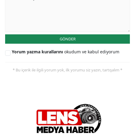
GÖNDER
Yorum yazma kurallarını
okudum ve kabul ediyorum
* Bu içerik ile ilgili yorum yok, ilk yorumu siz yazın, tartışalım *