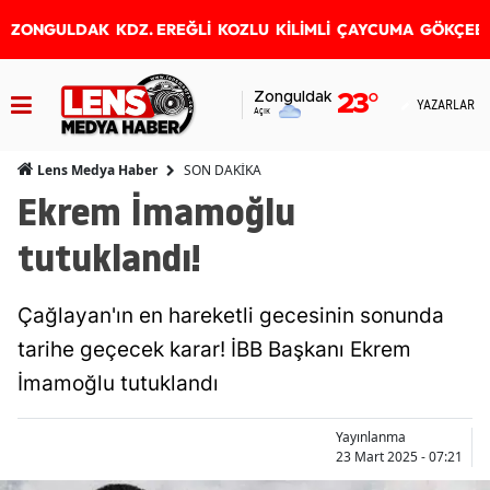
ZONGULDAK
KDZ. EREĞLİ
KOZLU
KİLİMLİ
ÇAYCUMA
GÖKÇEB
Zonguldak
23
°
YAZARLAR
Açık
SON DAKİKA
Lens Medya Haber
Ekrem İmamoğlu
tutuklandı!
Çağlayan'ın en hareketli gecesinin sonunda
tarihe geçecek karar! İBB Başkanı Ekrem
İmamoğlu tutuklandı
Yayınlanma
23 Mart 2025 - 07:21