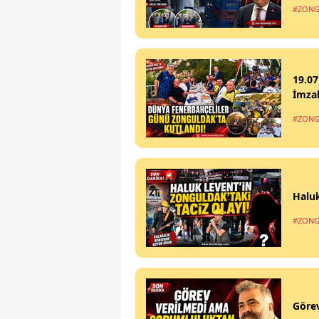
#ZONG
19.07
İmzal
#ZONG
Haluk
#ZONG
Göre