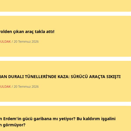
olden çıkan araç takla attı!
ULDAK
/ 20 Temmuz 2026
AN DURALI TÜNELLERİ’NDE KAZA: SÜRÜCÜ ARAÇTA SIKIŞTI
ULDAK
/ 20 Temmuz 2026
n Erdem'in gücü garibana mı yetiyor? Bu kaldırım işgalini
n görmüyor?