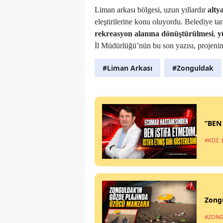
Liman arkası bölgesi, uzun yıllardır
alty
eleştirilerine konu oluyordu. Belediye ta
rekreasyon alanına dönüştürülmesi
,
y
İl Müdürlüğü’nün bu son yazısı, projenin g
#Liman Arkası
#Zonguldak
“BEN
#KDZ. 
Zong
#ZONG