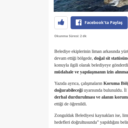
Facebook'ta Paylaş
Okunma Süresi: 2 dk
Belediye ekiplerinin liman arkasında yür
devam ettiği bölgede,
doğal sit statüsü
konuyla ilgili olarak belediyeye gönderd
müdahale ve yapılaşmanın izin alınm
Yazıda ayrıca, çalışmaların
Koruma Bölg
doğurabileceği
uyarısında bulunuldu. İ
derhal durdurulması ve alanın koruma
ettiği de öğrenildi.
Zonguldak Belediyesi kaynakları ise, lim
hedefleri doğrultusunda” yapıldığını beli