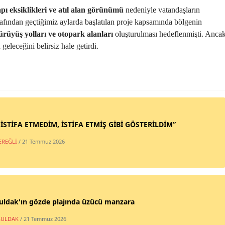
apı eksiklikleri ve atıl alan görünümü
nedeniyle vatandaşların
rafından geçtiğimiz aylarda başlatılan proje kapsamında bölgenin
ürüyüş yolları ve otopark alanları
oluşturulması hedeflenmişti. Anca
eleceğini belirsiz hale getirdi.
 İSTİFA ETMEDİM, İSTİFA ETMİŞ GİBİ GÖSTERİLDİM”
EREĞLİ
/ 21 Temmuz 2026
uldak'ın gözde plajında üzücü manzara
ULDAK
/ 21 Temmuz 2026