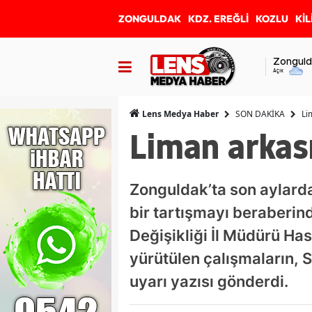
ZONGULDAK
KDZ. EREĞLİ
KOZLU
KİL
Zonguld
Açık
SON DAKİKA
Li
Lens Medya Haber
Liman arkas
Zonguldak’ta son aylard
bir tartışmayı beraberinde
Değişikliği İl Müdürü Ha
yürütülen çalışmaların, S
uyarı yazısı gönderdi.