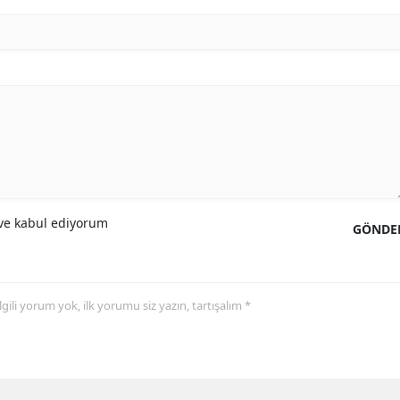
e kabul ediyorum
GÖNDE
 ilgili yorum yok, ilk yorumu siz yazın, tartışalım *