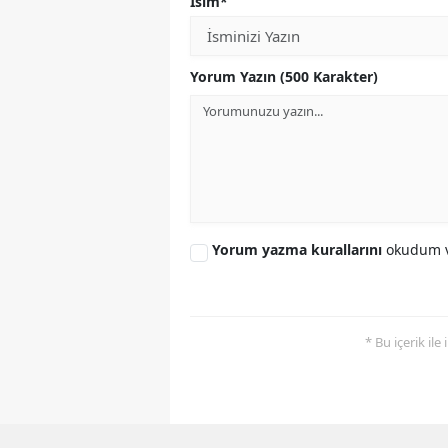
İsim*
Yorum Yazın (500 Karakter)
Yorum yazma kurallarını
okudum v
* Bu içerik ile