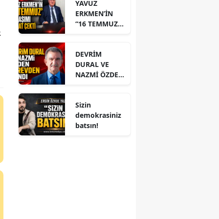
YAVUZ
ERKMEN’İN
“16 TEMMUZ”
k
PAYLAŞIMI
DİKKAT ÇEKTİ
DEVRİM
DURAL VE
NAZMİ ÖZDEN
GÖREVDEN
ALINDI
Sizin
demokrasiniz
batsın!