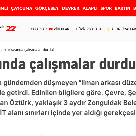
İMLİ
ÇAYCUMA
GÖKÇEBEY
DEVREK
ALAPLI
SPOR
BARTIN
ak
22
°
YAZARLAR
VİDEOLAR
DÖVİZ PİYASALARI
ALTIN FİYATLAR
man arkasında çalışmalar durdu!
ında çalışmalar durdu
a gündemden düşmeyen “liman arkası düze
 getirdi. Edinilen bilgilere göre, Çevre, Şeh
san Öztürk, yaklaşık 3 aydır Zonguldak Bel
İT alanı sınırları içinde yer aldığı gerekçes