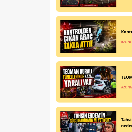
Kontr
#ZONG
TEOM
#ZONG
Tahsi
nede