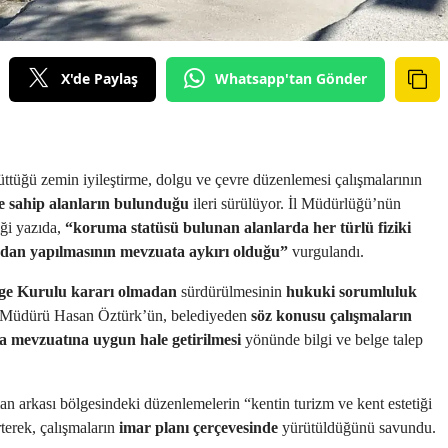
X'de Paylaş
Whatsapp'tan Gönder
üttüğü zemin iyileştirme, dolgu ve çevre düzenlemesi çalışmalarının
ne sahip alanların bulunduğu
ileri sürülüyor. İl Müdürlüğü’nün
iği yazıda,
“koruma statüsü bulunan alanlarda her türlü fiziki
adan yapılmasının mevzuata aykırı olduğu”
vurgulandı.
e Kurulu kararı olmadan
sürdürülmesinin
hukuki sorumluluk
l Müdürü Hasan Öztürk’ün, belediyeden
söz konusu çalışmaların
 mevzuatına uygun hale getirilmesi
yönünde bilgi ve belge talep
an arkası bölgesindeki düzenlemelerin “kentin turizm ve kent estetiği
rterek, çalışmaların
imar planı çerçevesinde
yürütüldüğünü savundu.