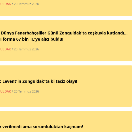
ULDAK
/ 20 Temmuz 2026
 Dünya Fenerbahçeliler Günü Zonguldak'ta coşkuyla kutlandı...
ı forma 67 bin TL'ye alıcı buldu!
ULDAK
/ 20 Temmuz 2026
 Levent'in Zonguldak'ta ki taciz olayı!
ULDAK
/ 20 Temmuz 2026
v verilmedi ama sorumluluktan kaçmam!