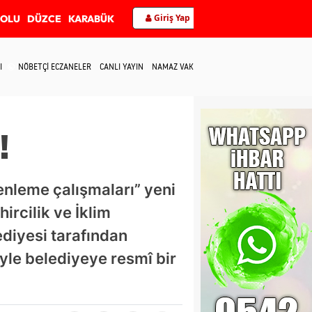
Giriş Yap
BOLU
DÜZCE
KARABÜK
I
NÖBETÇİ ECZANELER
CANLI YAYIN
NAMAZ VAKİTLERİ
İLETİŞİM
!
nleme çalışmaları” yeni
ircilik ve İklim
ediyesi tarafından
iyle belediyeye resmî bir