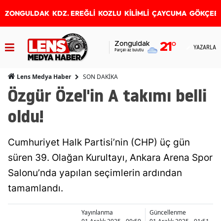
ZONGULDAK
KDZ. EREĞLİ
KOZLU
KİLİMLİ
ÇAYCUMA
GÖKÇEB
Zonguldak
21
°
YAZARLAR
Parçalı az bulutlu
SON DAKİKA
Lens Medya Haber
Özgür Özel'in A takımı belli
oldu!
Cumhuriyet Halk Partisi’nin (CHP) üç gün
süren 39. Olağan Kurultayı, Ankara Arena Spor
Salonu’nda yapılan seçimlerin ardından
tamamlandı.
Yayınlanma
Güncellenme