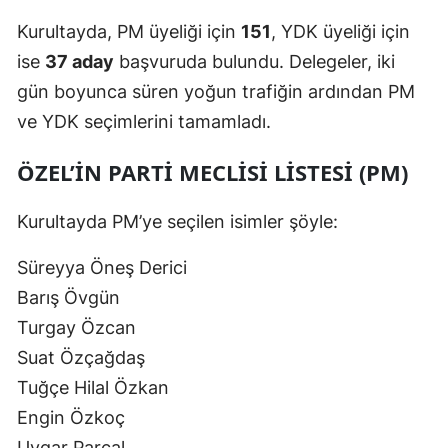
Kurultayda, PM üyeliği için
151
, YDK üyeliği için
ise
37 aday
başvuruda bulundu. Delegeler, iki
gün boyunca süren yoğun trafiğin ardından PM
ve YDK seçimlerini tamamladı.
ÖZEL’IN PARTI MECLISI LISTESI (PM)
Kurultayda PM’ye seçilen isimler şöyle:
Süreyya Öneş Derici
Barış Övgün
Turgay Özcan
Suat Özçağdaş
Tuğçe Hilal Özkan
Engin Özkoç
Uygar Parçal