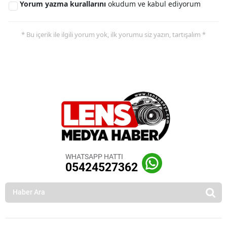
Yorum yazma kurallarını
okudum ve kabul ediyorum
* Bu içerik ile ilgili yorum yok, ilk yorumu siz yazın, tartışalım *
WHATSAPP HATTI
05424527362