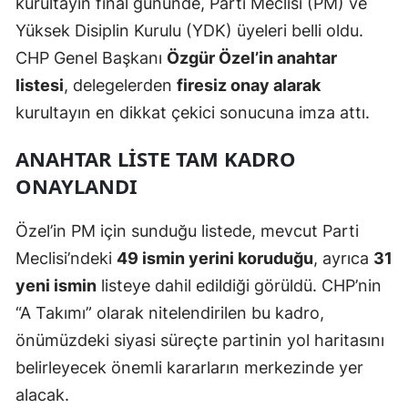
kurultayın final gününde, Parti Meclisi (PM) ve
Yüksek Disiplin Kurulu (YDK) üyeleri belli oldu.
CHP Genel Başkanı
Özgür Özel’in anahtar
listesi
, delegelerden
firesiz onay alarak
kurultayın en dikkat çekici sonucuna imza attı.
ANAHTAR LISTE TAM KADRO
ONAYLANDI
Özel’in PM için sunduğu listede, mevcut Parti
Meclisi’ndeki
49 ismin yerini koruduğu
, ayrıca
31
yeni ismin
listeye dahil edildiği görüldü. CHP’nin
“A Takımı” olarak nitelendirilen bu kadro,
önümüzdeki siyasi süreçte partinin yol haritasını
belirleyecek önemli kararların merkezinde yer
alacak.