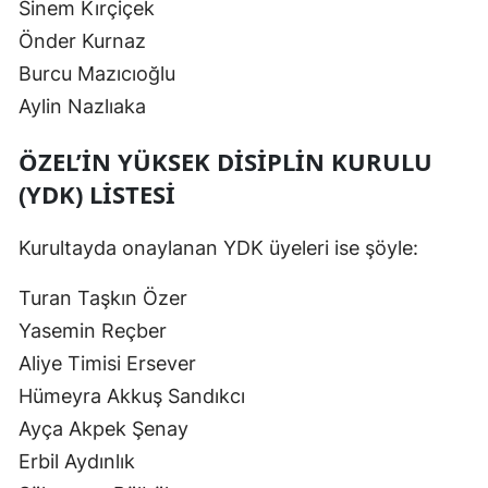
Sinem Kırçiçek
Önder Kurnaz
Burcu Mazıcıoğlu
Aylin Nazlıaka
ÖZEL’IN YÜKSEK DISIPLIN KURULU
(YDK) LISTESI
Kurultayda onaylanan YDK üyeleri ise şöyle:
Turan Taşkın Özer
Yasemin Reçber
Aliye Timisi Ersever
Hümeyra Akkuş Sandıkcı
Ayça Akpek Şenay
Erbil Aydınlık