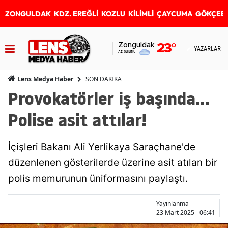
ZONGULDAK
KDZ. EREĞLİ
KOZLU
KİLİMLİ
ÇAYCUMA
GÖKÇEB
Zonguldak
23
°
YAZARLAR
Az bulutlu
SON DAKİKA
Lens Medya Haber
Provokatörler iş başında...
Polise asit attılar!
İçişleri Bakanı Ali Yerlikaya Saraçhane'de
düzenlenen gösterilerde üzerine asit atılan bir
polis memurunun üniformasını paylaştı.
Yayınlanma
23 Mart 2025 - 06:41