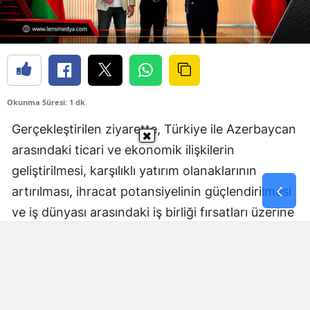
Okunma Süresi: 1 dk
Gerçekleştirilen ziyarette, Türkiye ile Azerbaycan
arasındaki ticari ve ekonomik ilişkilerin
geliştirilmesi, karşılıklı yatırım olanaklarının
artırılması, ihracat potansiyelinin güçlendirilmesi
ve iş dünyası arasındaki iş birliği fırsatları üzerine
kapsamlı değerlendirmelerde bulunuldu.
Ziyaret kapsamında, ZONSİAD tarafından
düzenlenen 3. Zonguldak Genel Ticaret Fuarı’na
ait Üye Firma Katılım Dergisi Sayın Murat