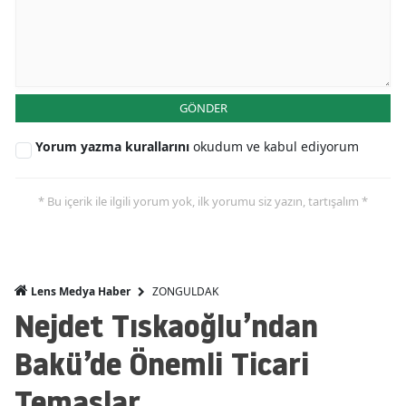
GÖNDER
Yorum yazma kurallarını
okudum ve kabul ediyorum
* Bu içerik ile ilgili yorum yok, ilk yorumu siz yazın, tartışalım *
ZONGULDAK
Lens Medya Haber
Nejdet Tıskaoğlu’ndan
Bakü’de Önemli Ticari
Temaslar