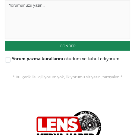
GÖNDER
Yorum yazma kurallarını
okudum ve kabul ediyorum
* Bu içerik ile ilgili yorum yok, ilk yorumu siz yazın, tartışalım *