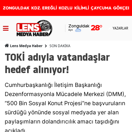
ZONGULDAK
KDZ. EREĞLİ
KOZLU
KİLİMLİ
ÇAYCUMA
GÖKÇEB
Zonguldak
28
°
YAZARLAR
Açık
SON DAKİKA
Lens Medya Haber
TOKİ adıyla vatandaşlar
hedef alınıyor!
Cumhurbaşkanlığı İletişim Başkanlığı
Dezenformasyonla Mücadele Merkezi (DMM),
“500 Bin Sosyal Konut Projesi”ne başvuruların
sürdüğü yönünde sosyal medyada yer alan
paylaşımların dolandırıcılık amacı taşıdığını
açıkladı.