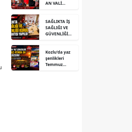
AN VALİ
HACIBEKTAŞO
ĞLU’NA
SAĞLIKTA İŞ
ZİYARET
SAĞLIĞI VE
GÜVENLİĞİ
KURUL
TOPLANTISI
Kozlu'da yaz
YAPILDI
şenlikleri
Temmuz
u
ayında da dolu
dizgin devam
ediyor!