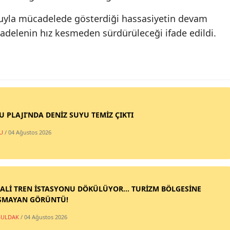
cuyla mücadelede gösterdiği hassasiyetin devam
adelenin hız kesmeden sürdürüleceği ifade edildi.
SU PLAJI’NDA DENİZ SUYU TEMİZ ÇIKTI
U
/ 04 Ağustos 2026
ALİ TREN İSTASYONU DÖKÜLÜYOR... TURİZM BÖLGESİNE
ŞMAYAN GÖRÜNTÜ!
ULDAK
/ 04 Ağustos 2026