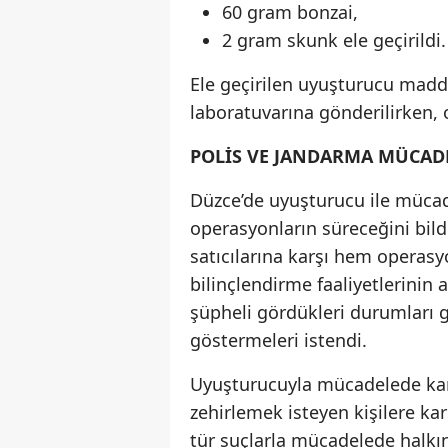
60 gram bonzai,
2 gram skunk ele geçirildi.
Ele geçirilen uyuşturucu madd
laboratuvarına gönderilirken, o
POLİS VE JANDARMA MÜCAD
Düzce’de uyuşturucu ile mücade
operasyonların süreceğini bildi
satıcılarına karşı hem operasy
bilinçlendirme faaliyetlerinin
şüpheli gördükleri durumları g
göstermeleri istendi.
Uyuşturucuyla mücadelede karar
zehirlemek isteyen kişilere karş
tür suçlarla mücadelede halkın