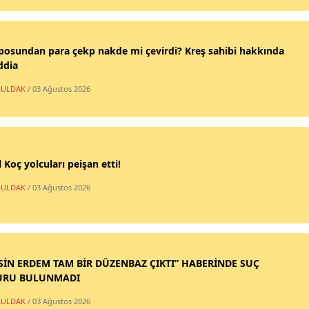
posundan para çekp nakde mi çevirdi? Kreş sahibi hakkında
ddia
ULDAK
/ 03 Ağustos 2026
 Koç yolcuları peişan etti!
ULDAK
/ 03 Ağustos 2026
SİN ERDEM TAM BİR DÜZENBAZ ÇIKTI” HABERİNDE SUÇ
URU BULUNMADI
ULDAK
/ 03 Ağustos 2026