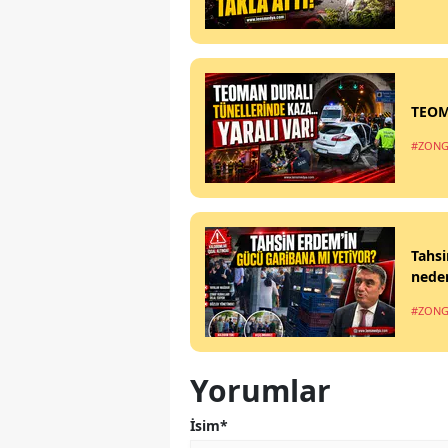
TEOM
#ZONG
Tahsi
nede
#ZONG
Yorumlar
İsim*