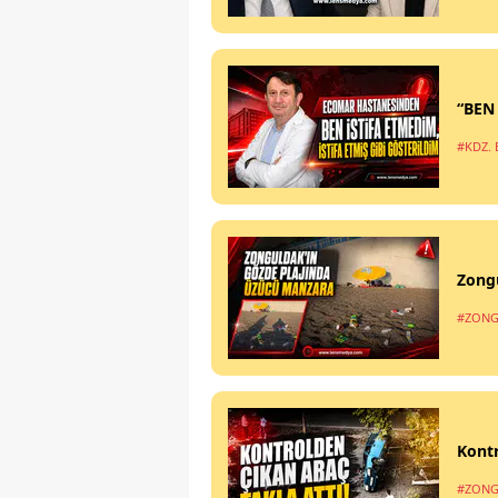
“BEN
#KDZ. 
Zong
#ZONG
Kontr
#ZONG