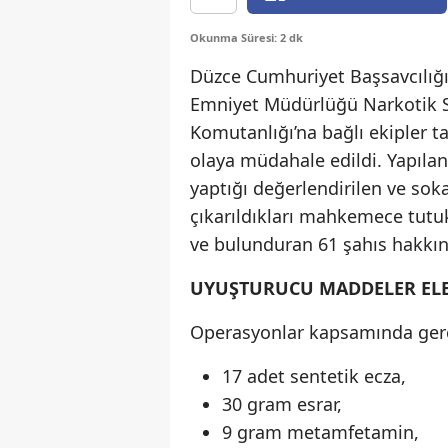
Okunma Süresi: 2 dk
Düzce Cumhuriyet Başsavcılığı’
Emniyet Müdürlüğü Narkotik S
Komutanlığı’na bağlı ekipler t
olaya müdahale edildi. Yapıla
yaptığı değerlendirilen ve sokak
çıkarıldıkları mahkemece tutu
ve bulunduran 61 şahıs hakkınd
UYUŞTURUCU MADDELER ELE
Operasyonlar kapsamında gerç
17 adet sentetik ecza,
30 gram esrar,
9 gram metamfetamin,