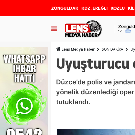
ZONGULDAK
KDZ. EREĞLİ
KOZLU
KİL
Zonguld
Açık
SON DAKİKA
Uy
Lens Medya Haber
Uyuşturucu 
Düzce’de polis ve jandar
yönelik düzenlediği opera
tutuklandı.