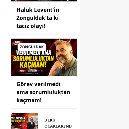
Haluk Levent'in
Zonguldak'ta ki
l
taciz olayı!
ZONGULDAK
Görev verilmedi
ama sorumluluktan
kaçmam!
ÜLKÜ
OCAKLARI’ND