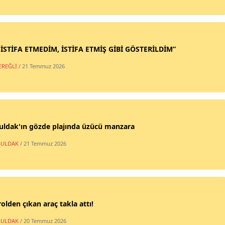
 İSTİFA ETMEDİM, İSTİFA ETMİŞ GİBİ GÖSTERİLDİM”
EREĞLİ
/ 21 Temmuz 2026
uldak'ın gözde plajında üzücü manzara
ULDAK
/ 21 Temmuz 2026
olden çıkan araç takla attı!
ULDAK
/ 20 Temmuz 2026