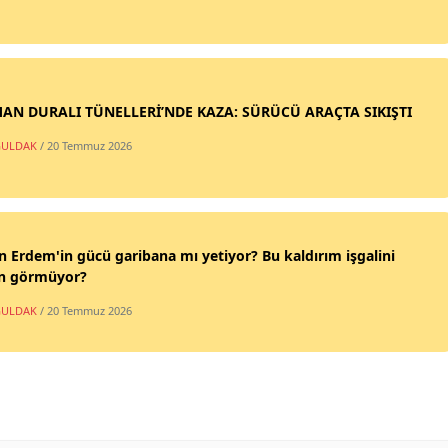
AN DURALI TÜNELLERİ’NDE KAZA: SÜRÜCÜ ARAÇTA SIKIŞTI
ULDAK
/ 20 Temmuz 2026
n Erdem'in gücü garibana mı yetiyor? Bu kaldırım işgalini
n görmüyor?
ULDAK
/ 20 Temmuz 2026