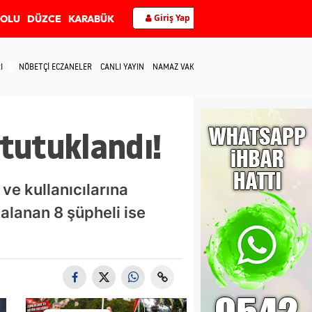
Giriş Yap
BOLU
DÜZCE
KARABÜK
I
NÖBETÇİ ECZANELER
CANLI YAYIN
NAMAZ VAKİTLERİ
İLETİŞİM
tutuklandı!
ve kullanıcılarına
kalanan 8 şüpheli ise