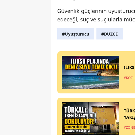
Güvenlik güçlerinin uyuşturu
edeceği, suç ve suçlularla müc
#Uyuşturucu
#DÜZCE
ILIK
#KOZL
TÜRK
YAKI
#ZONG