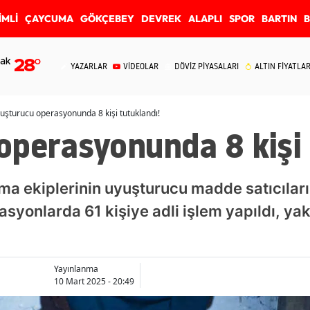
İMLİ
ÇAYCUMA
GÖKÇEBEY
DEVREK
ALAPLI
SPOR
BARTIN
ak
28
°
YAZARLAR
VİDEOLAR
DÖVİZ PİYASALARI
ALTIN FİYATLAR
uşturucu operasyonunda 8 kişi tutuklandı!
operasyonunda 8 kişi 
ma ekiplerinin uyuşturucu madde satıcıları 
syonlarda 61 kişiye adli işlem yapıldı, ya
Yayınlanma
10 Mart 2025 - 20:49