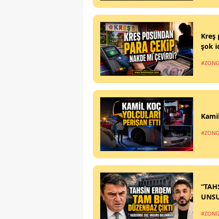
Kreş 
şok i
#ZONG
Kamil
#ZONG
“TAH
UNS
#ZONG