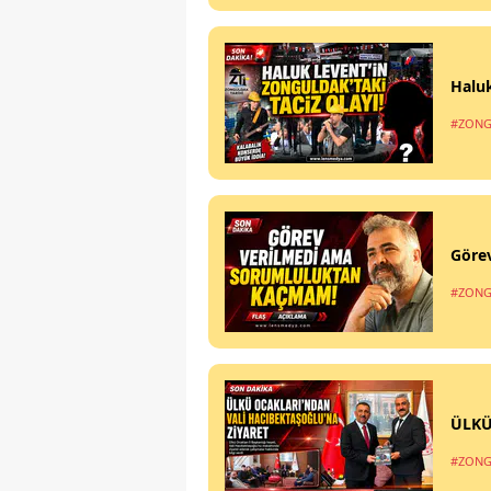
Haluk
#ZONG
Göre
#ZONG
ÜLKÜ
#ZONG