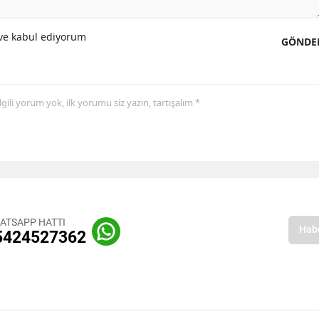
e kabul ediyorum
GÖNDE
 ilgili yorum yok, ilk yorumu siz yazın, tartışalım *
ATSAPP HATTI
5424527362