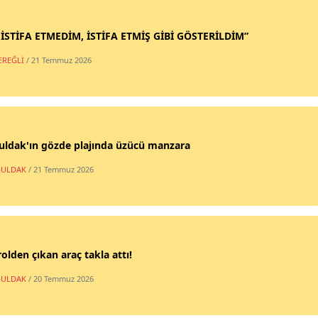
 İSTİFA ETMEDİM, İSTİFA ETMİŞ GİBİ GÖSTERİLDİM”
EREĞLİ
/ 21 Temmuz 2026
uldak'ın gözde plajında üzücü manzara
ULDAK
/ 21 Temmuz 2026
olden çıkan araç takla attı!
ULDAK
/ 20 Temmuz 2026