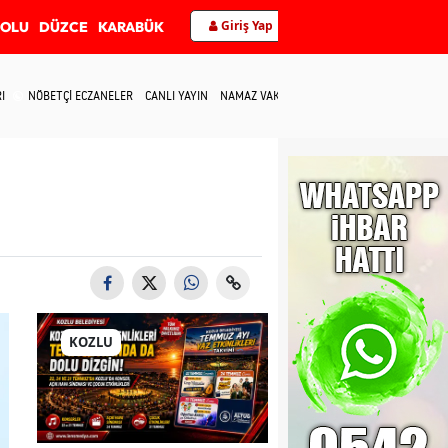
Giriş Yap
BOLU
DÜZCE
KARABÜK
I
NÖBETÇİ ECZANELER
CANLI YAYIN
NAMAZ VAKİTLERİ
İLETİŞİM
KOZLU