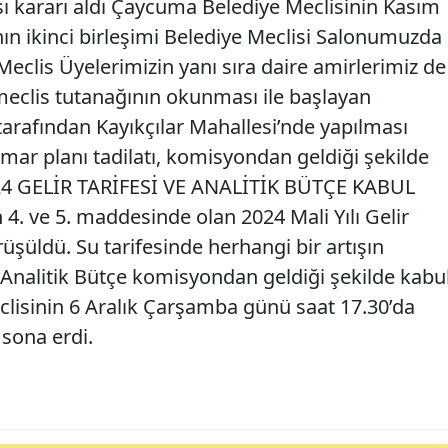
ı kararı aldı Çaycuma Belediye Meclisinin Kasım
nın ikinci birleşimi Belediye Meclisi Salonumuzda
 Meclis Üyelerimizin yanı sıra daire amirlerimiz de
t meclis tutanağının okunması ile başlayan
tarafından Kayıkçılar Mahallesi’nde yapılması
i imar planı tadilatı, komisyondan geldiği şekilde
. 2024 GELİR TARİFESİ VE ANALİTİK BÜTÇE KABUL
4. ve 5. maddesinde olan 2024 Mali Yılı Gelir
örüşüldü. Su tarifesinde herhangi bir artışın
le Analitik Bütçe komisyondan geldiği şekilde kabu
eclisinin 6 Aralık Çarşamba günü saat 17.30’da
 sona erdi.