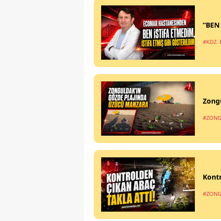
“BEN
#KDZ. 
Zong
#ZONG
Kontr
#ZONG