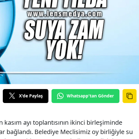
X'de Paylaş
Whatsapp'tan Gönder
kasım ayı toplantısının ikinci birleşiminde
rar bağlandı. Belediye Meclisimiz oy birliğiyle su