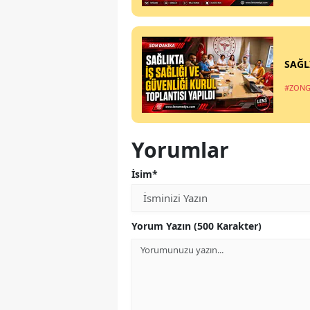
SAĞL
#ZONG
Yorumlar
İsim*
Yorum Yazın (500 Karakter)