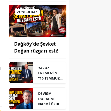
ZONGULDAK
Dağköy'de Şevket
Doğan rüzgarı esti!
l
YAVUZ
ERKMEN’İN
“16 TEMMUZ”
PAYLAŞIMI
DİKKAT ÇEKTİ
DEVRİM
DURAL VE
NAZMİ ÖZDEN
GÖREVDEN