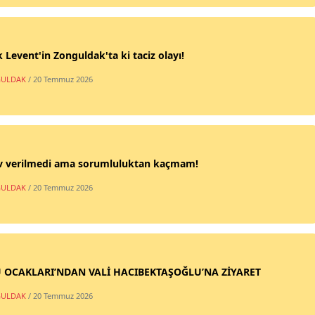
 Levent'in Zonguldak'ta ki taciz olayı!
ULDAK
/ 20 Temmuz 2026
v verilmedi ama sorumluluktan kaçmam!
ULDAK
/ 20 Temmuz 2026
 OCAKLARI’NDAN VALİ HACIBEKTAŞOĞLU’NA ZİYARET
ULDAK
/ 20 Temmuz 2026