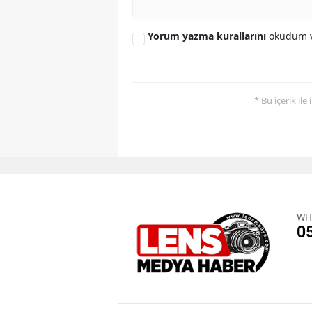
Yorum yazma kurallarını
okudum v
* Bu içerik ile
WH
0