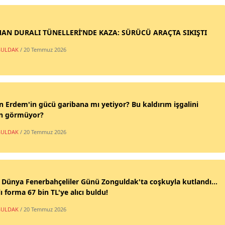
AN DURALI TÜNELLERİ’NDE KAZA: SÜRÜCÜ ARAÇTA SIKIŞTI
ULDAK
/ 20 Temmuz 2026
n Erdem'in gücü garibana mı yetiyor? Bu kaldırım işgalini
n görmüyor?
ULDAK
/ 20 Temmuz 2026
 Dünya Fenerbahçeliler Günü Zonguldak'ta coşkuyla kutlandı...
ı forma 67 bin TL'ye alıcı buldu!
ULDAK
/ 20 Temmuz 2026