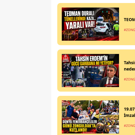
TEOM
#ZONG
Tahsi
nede
#ZONG
19.07
İmzal
#ZONG