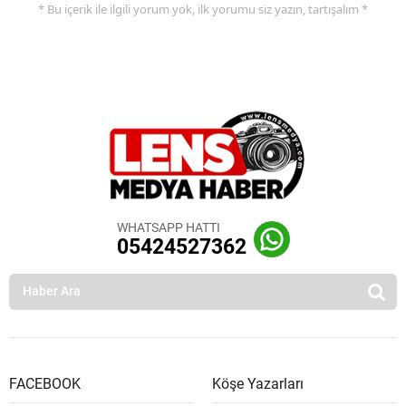
* Bu içerik ile ilgili yorum yok, ilk yorumu siz yazın, tartışalım *
WHATSAPP HATTI
05424527362
FACEBOOK
Köşe Yazarları