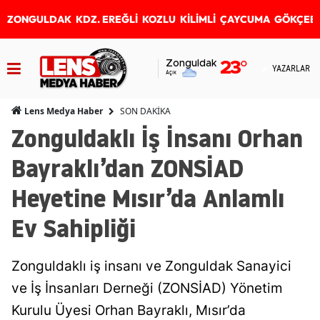
ZONGULDAK
KDZ. EREĞLİ
KOZLU
KİLİMLİ
ÇAYCUMA
GÖKÇEB
Zonguldak
23
°
YAZARLAR
Açık
SON DAKİKA
Lens Medya Haber
Zonguldaklı İş İnsanı Orhan
Bayraklı’dan ZONSİAD
Heyetine Mısır’da Anlamlı
Ev Sahipliği
Zonguldaklı iş insanı ve Zonguldak Sanayici
ve İş İnsanları Derneği (ZONSİAD) Yönetim
Kurulu Üyesi Orhan Bayraklı, Mısır’da