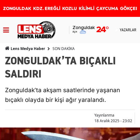
ZONGULDAK
KDZ. EREĞLİ
KOZLU
KİLİMLİ
ÇAYCUMA
GÖKÇEB
Zonguldak
24
°
YAZARLAR
Açık
SON DAKİKA
Lens Medya Haber
ZONGULDAK’TA BIÇAKLI
SALDIRI
Zonguldak’ta akşam saatlerinde yaşanan
bıçaklı olayda bir kişi ağır yaralandı.
Yayınlanma
18 Aralık 2025 - 23:02