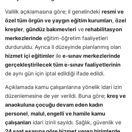
Valilik açıklamasına göre; il genelindeki
resmi ve
özel tüm örgün ve yaygın eğitim kurumları
,
özel
kreşler
,
gündüz bakımevleri
ve
rehabilitasyon
merkezlerinde
eğitim-öğretim faaliyetleri
durduruldu. Ayrıca il düzeyinde planlanmış olan
hizmet içi eğitimler
ile
e-sınav merkezlerinde
gerçekleştirilecek tüm e-sınav faaliyetlerinin
de aynı gün için iptal edildiği ifade edildi.
Açıklamada kamu çalışanlarına yönelik idari izin
düzenlemesine de yer verildi. Buna göre;
kreş ve
anaokuluna çocuğu devam eden kadın
personel
,
malul, engelli ve hamile kamu
çalışanları
idari izinli sayıldı. Sağlık, güvenlik ve
24 saat esasına göre hizmet veren birimlerde