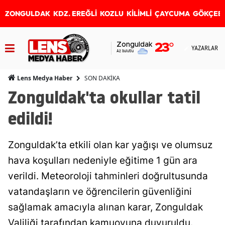
ZONGULDAK
KDZ. EREĞLİ
KOZLU
KİLİMLİ
ÇAYCUMA
GÖKÇEB
Zonguldak
23
°
YAZARLAR
Az bulutlu
SON DAKİKA
Lens Medya Haber
Zonguldak'ta okullar tatil
edildi!
Zonguldak’ta etkili olan kar yağışı ve olumsuz
hava koşulları nedeniyle eğitime 1 gün ara
verildi. Meteoroloji tahminleri doğrultusunda
vatandaşların ve öğrencilerin güvenliğini
sağlamak amacıyla alınan karar, Zonguldak
Valiliği tarafından kamuoyuna duyuruldu.