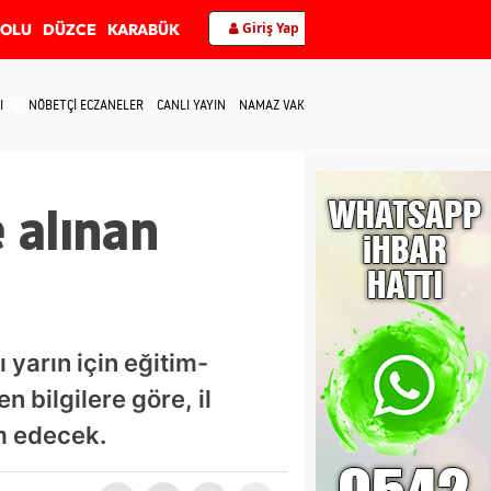
Giriş Yap
BOLU
DÜZCE
KARABÜK
I
NÖBETÇİ ECZANELER
CANLI YAYIN
NAMAZ VAKİTLERİ
İLETİŞİM
e alınan
 yarın için eğitim-
n bilgilere göre, il
am edecek.