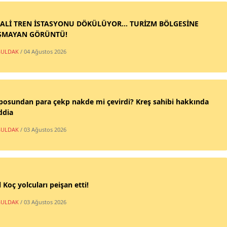
ALİ TREN İSTASYONU DÖKÜLÜYOR... TURİZM BÖLGESİNE
ŞMAYAN GÖRÜNTÜ!
ULDAK
/ 04 Ağustos 2026
posundan para çekp nakde mi çevirdi? Kreş sahibi hakkında
ddia
ULDAK
/ 03 Ağustos 2026
 Koç yolcuları peişan etti!
ULDAK
/ 03 Ağustos 2026