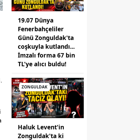
19.07 Dünya
Fenerbahçeliler
Günü Zonguldak'ta
coşkuyla kutlandı...
İmzalı forma 67 bin
TL'ye alıcı buldu!
.
ZONGULDAK
i
n
Haluk Levent'in
Zonguldak'ta ki