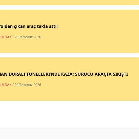
olden çıkan araç takla attı!
ULDAK
/ 20 Temmuz 2026
AN DURALI TÜNELLERİ’NDE KAZA: SÜRÜCÜ ARAÇTA SIKIŞTI
ULDAK
/ 20 Temmuz 2026