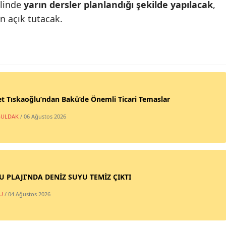
linde
yarın dersler planlandığı şekilde yapılacak
,
in açık tutacak.
t Tıskaoğlu’ndan Bakü’de Önemli Ticari Temaslar
ULDAK
/ 06 Ağustos 2026
SU PLAJI’NDA DENİZ SUYU TEMİZ ÇIKTI
U
/ 04 Ağustos 2026