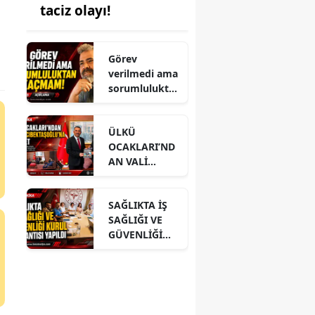
taciz olayı!
Görev
verilmedi ama
sorumlulukta
n kaçmam!
ÜLKÜ
OCAKLARI’ND
AN VALİ
HACIBEKTAŞO
ĞLU’NA
SAĞLIKTA İŞ
ZİYARET
SAĞLIĞI VE
GÜVENLİĞİ
KURUL
TOPLANTISI
YAPILDI