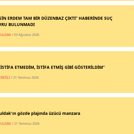
SİN ERDEM TAM BİR DÜZENBAZ ÇIKTI” HABERİNDE SUÇ
URU BULUNMADI
ULDAK
/ 03 Ağustos 2026
 İSTİFA ETMEDİM, İSTİFA ETMİŞ GİBİ GÖSTERİLDİM”
EREĞLİ
/ 21 Temmuz 2026
uldak'ın gözde plajında üzücü manzara
ULDAK
/ 21 Temmuz 2026