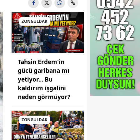
ZONGULDAK
Tahsin Erdem'in
gücü garibana mı
yetiyor... Bu
kaldırım işgalini
neden görmüyor?
ZONGULDAK