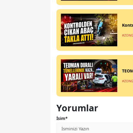
Kontr
#ZONG
TEOM
#ZONG
Yorumlar
İsim*