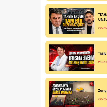
“TAH
UNS
#ZONG
“BEN
#KDZ. 
Zong
#ZONG