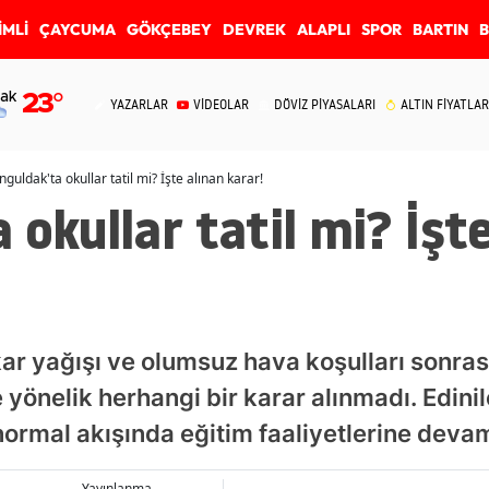
İMLİ
ÇAYCUMA
GÖKÇEBEY
DEVREK
ALAPLI
SPOR
BARTIN
ak
23
°
YAZARLAR
VİDEOLAR
DÖVİZ PİYASALARI
ALTIN FİYATLAR
nguldak'ta okullar tatil mi? İşte alınan karar!
 okullar tatil mi? İşt
kar yağışı ve olumsuz hava koşulları sonrası
yönelik herhangi bir karar alınmadı. Edinile
normal akışında eğitim faaliyetlerine dev
Yayınlanma