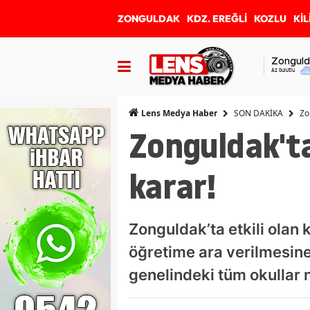
ZONGULDAK
KDZ. EREĞLİ
KOZLU
KİL
Zonguld
Az bulutlu
SON DAKİKA
Zo
Lens Medya Haber
Zonguldak'ta
karar!
Zonguldak’ta etkili olan 
öğretime ara verilmesine 
genelindeki tüm okullar 