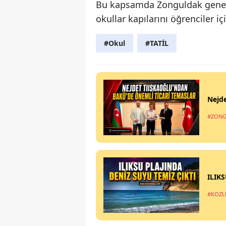
Bu kapsamda Zonguldak gene
okullar kapılarını öğrenciler iç
#Okul
#TATİL
Nejde
#ZONG
ILIK
#KOZL