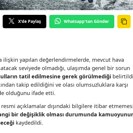
X'de Paylaş
Whatsapp'tan Gönder
a ilişkin yapılan değerlendirmelerde, mevcut hava
satacak seviyede olmadığı, ulaşımda genel bir sorun
ulların tatil edilmesine gerek görülmediği
belirtildi
ından takip edildiğini ve olası olumsuzluklara karşı
nde olduğunu ifade etti.
 resmi açıklamalar dışındaki bilgilere itibar etmemes
angi bir değişiklik olması durumunda kamuoyunu
leceği
kaydedildi.