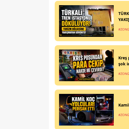
TÜRK
YAKI
#ZONG
Kreş 
şok i
#ZONG
Kamil
#ZONG