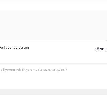
e kabul ediyorum
GÖNDE
 ilgili yorum yok, ilk yorumu siz yazın, tartışalım *