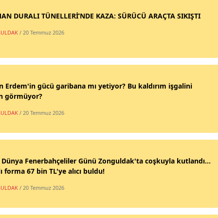
AN DURALI TÜNELLERİ’NDE KAZA: SÜRÜCÜ ARAÇTA SIKIŞTI
ULDAK
/ 20 Temmuz 2026
n Erdem'in gücü garibana mı yetiyor? Bu kaldırım işgalini
n görmüyor?
ULDAK
/ 20 Temmuz 2026
 Dünya Fenerbahçeliler Günü Zonguldak'ta coşkuyla kutlandı...
ı forma 67 bin TL'ye alıcı buldu!
ULDAK
/ 20 Temmuz 2026