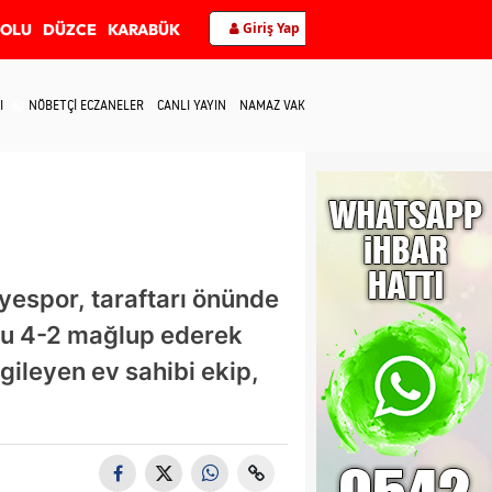
Giriş Yap
BOLU
DÜZCE
KARABÜK
I
NÖBETÇİ ECZANELER
CANLI YAYIN
NAMAZ VAKİTLERİ
İLETİŞİM
yespor, taraftarı önünde
r’u 4-2 mağlup ederek
gileyen ev sahibi ekip,