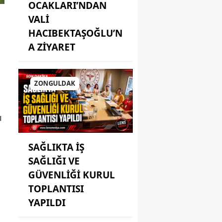
OCAKLARI’NDAN
VALİ
HACIBEKTAŞOĞLU’N
A ZİYARET
ZONGULDAK
ı
SAĞLIKTA İŞ
SAĞLIĞI VE
GÜVENLİĞİ KURUL
TOPLANTISI
YAPILDI