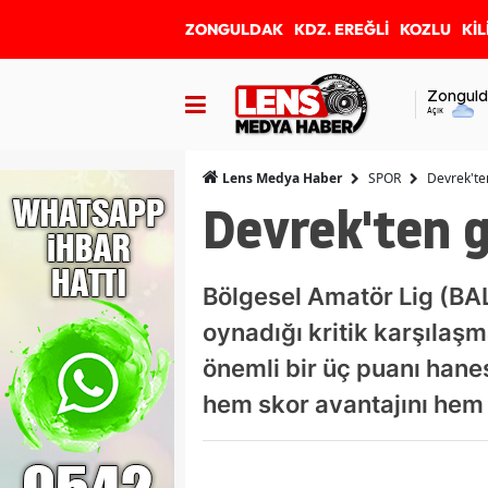
ZONGULDAK
KDZ. EREĞLİ
KOZLU
KİL
Zonguld
Açık
SPOR
Devrek'ten
Lens Medya Haber
Devrek'ten g
Bölgesel Amatör Lig (BA
oynadığı kritik karşıla
önemli bir üç puanı hanes
hem skor avantajını hem