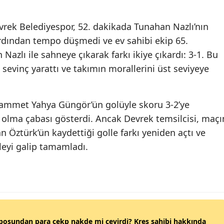
Devrek Belediyespor, 52. dakikada Tunahan Nazlı’nın
ardından tempo düşmedi ve ev sahibi ekip 65.
azlı ile sahneye çıkarak farkı ikiye çıkardı: 3-1. Bu
 sevinç yarattı ve takımın morallerini üst seviyeye
ammet Yahya Güngör’ün golüyle skoru 3-2’ye
 olma çabası gösterdi. Ancak Devrek temsilcisi, maçı
Öztürk’ün kaydettiği golle farkı yeniden açtı ve
leyi galip tamamladı.
posundan para çekp nakde mi çevirdi? Kreş sahibi hakkında