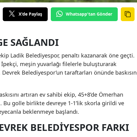
X'de Paylaş
Whatsapp'tan Gönder
GE SAĞLANDI
kip Ladik Belediyespor, penaltı kazanarak öne geçti.
İpekçi, meşin yuvarlağı filelerle buluşturarak
l, Devrek Belediyespor’un taraftarları önünde baskısın
baskısını artıran ev sahibi ekip, 45+8’de Ömerhan
ı. Bu golle birlikte devreye 1-1’lik skorla girildi ve
 heyecanla beklenmeye başlandı.
DEVREK BELEDIYESPOR FARKI