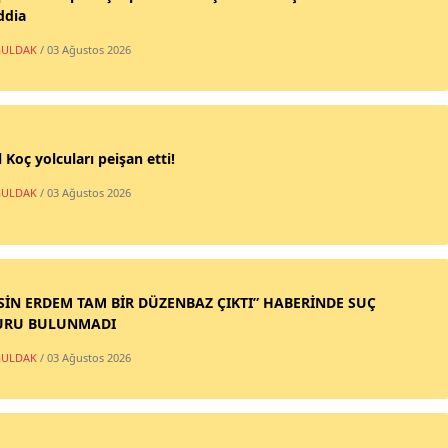
ddia
ULDAK
/ 03 Ağustos 2026
 Koç yolcuları peişan etti!
ULDAK
/ 03 Ağustos 2026
SİN ERDEM TAM BİR DÜZENBAZ ÇIKTI” HABERİNDE SUÇ
URU BULUNMADI
ULDAK
/ 03 Ağustos 2026