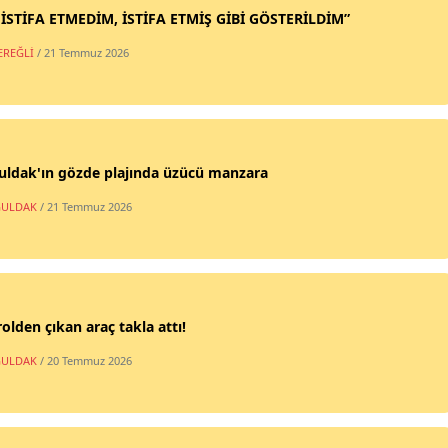
 İSTİFA ETMEDİM, İSTİFA ETMİŞ GİBİ GÖSTERİLDİM”
EREĞLİ
/ 21 Temmuz 2026
uldak'ın gözde plajında üzücü manzara
ULDAK
/ 21 Temmuz 2026
olden çıkan araç takla attı!
ULDAK
/ 20 Temmuz 2026