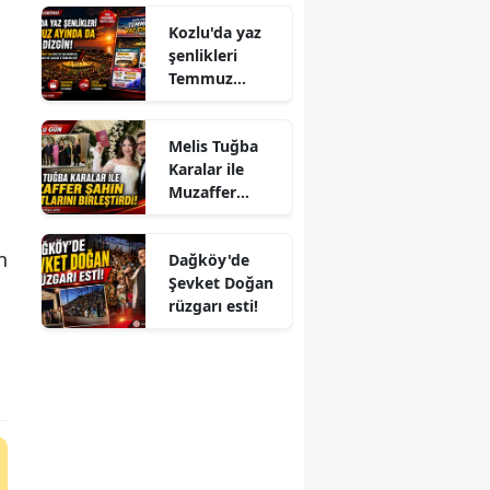
Kozlu'da yaz
şenlikleri
Temmuz
ayında da dolu
dizgin devam
Melis Tuğba
ediyor!
Karalar ile
Muzaffer
Şahin
Hayatlarını
n
Dağköy'de
Birleştirdi!
Şevket Doğan
rüzgarı esti!