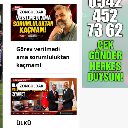
ZONGULDAK
Görev verilmedi
ama sorumluluktan
kaçmam!
ZONGULDAK
ÜLKÜ