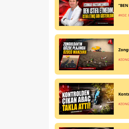
“BEN
#KDZ. 
Zong
#ZONG
Kontr
#ZONG