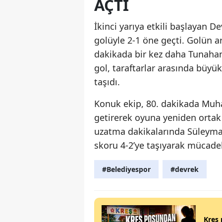
AÇTI
İkinci yarıya etkili başlayan 
golüyle 2-1 öne geçti. Golün 
dakikada bir kez daha Tunahan N
gol, taraftarlar arasında büyük
taşıdı.
Konuk ekip, 80. dakikada Muh
getirerek oyuna yeniden ortak
uzatma dakikalarında Süleyman 
skoru 4-2’ye taşıyarak mücade
#Belediyespor
#devrek
Kreş 