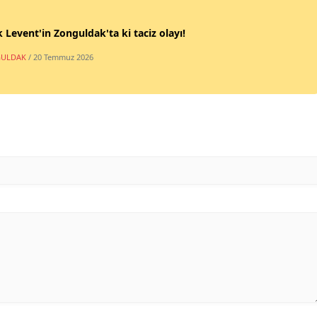
 Levent'in Zonguldak'ta ki taciz olayı!
ULDAK
/ 20 Temmuz 2026