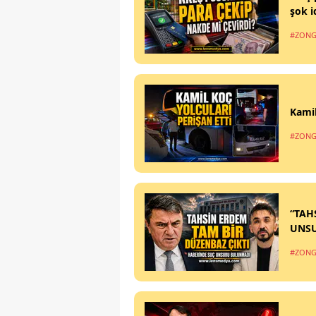
şok i
#ZONG
Kamil
#ZONG
“TAH
UNS
#ZONG