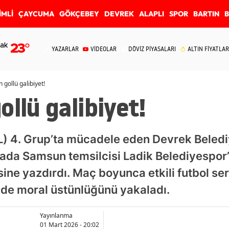
İMLİ
ÇAYCUMA
GÖKÇEBEY
DEVREK
ALAPLI
SPOR
BARTIN
ak
23
°
YAZARLAR
VİDEOLAR
DÖVİZ PİYASALARI
ALTIN FİYATLAR
 gollü galibiyet!
ollü galibiyet!
L) 4. Grup’ta mücadele eden Devrek Beledi
şmada Samsun temsilcisi Ladik Belediyespo
ine yazdırdı. Maç boyunca etkili futbol ser
 de moral üstünlüğünü yakaladı.
Yayınlanma
01 Mart 2026 - 20:02