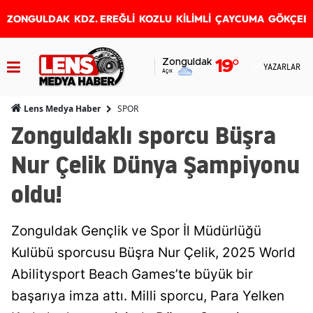
ZONGULDAK
KDZ. EREĞLİ
KOZLU
KİLİMLİ
ÇAYCUMA
GÖKÇEB
Zonguldak
19
°
YAZARLAR
Açık
SPOR
Lens Medya Haber
Zonguldaklı sporcu Büşra
Nur Çelik Dünya Şampiyonu
oldu!
Zonguldak Gençlik ve Spor İl Müdürlüğü
Kulübü sporcusu Büşra Nur Çelik, 2025 World
Abilitysport Beach Games’te büyük bir
başarıya imza attı. Milli sporcu, Para Yelken