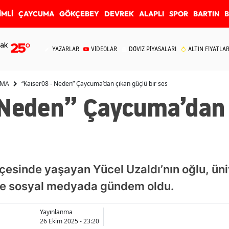
İMLİ
ÇAYCUMA
GÖKÇEBEY
DEVREK
ALAPLI
SPOR
BARTIN
ak
25
°
YAZARLAR
VİDEOLAR
DÖVİZ PİYASALARI
ALTIN FİYATLAR
UMA
“Kaiser08 - Neden” Çaycuma’dan çıkan güçlü bir ses
 Neden” Çaycuma’dan 
esinde yaşayan Yücel Uzaldı’nın oğlu, üni
iple sosyal medyada gündem oldu.
Yayınlanma
26 Ekim 2025 - 23:20