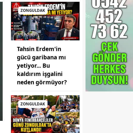
ZONGULDAK
Tahsin Erdem'in
gücü garibana mı
yetiyor... Bu
kaldırım işgalini
neden görmüyor?
ZONGULDAK