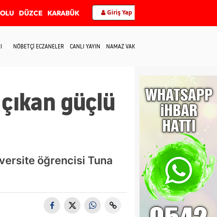
Giriş Yap
BOLU
DÜZCE
KARABÜK
I
NÖBETÇİ ECZANELER
CANLI YAYIN
NAMAZ VAKİTLERİ
İLETİŞİM
çıkan güçlü
versite öğrencisi Tuna