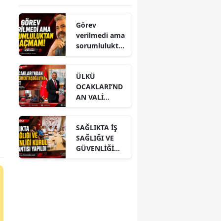
Görev
verilmedi ama
sorumlulukta
n kaçmam!
ÜLKÜ
OCAKLARI’ND
AN VALİ
HACIBEKTAŞO
ĞLU’NA
SAĞLIKTA İŞ
ZİYARET
SAĞLIĞI VE
GÜVENLİĞİ
KURUL
TOPLANTISI
YAPILDI