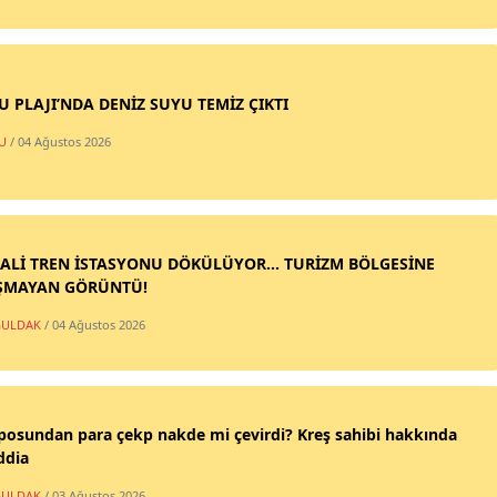
SU PLAJI’NDA DENİZ SUYU TEMİZ ÇIKTI
U
/ 04 Ağustos 2026
ALİ TREN İSTASYONU DÖKÜLÜYOR... TURİZM BÖLGESİNE
ŞMAYAN GÖRÜNTÜ!
ULDAK
/ 04 Ağustos 2026
posundan para çekp nakde mi çevirdi? Kreş sahibi hakkında
ddia
ULDAK
/ 03 Ağustos 2026