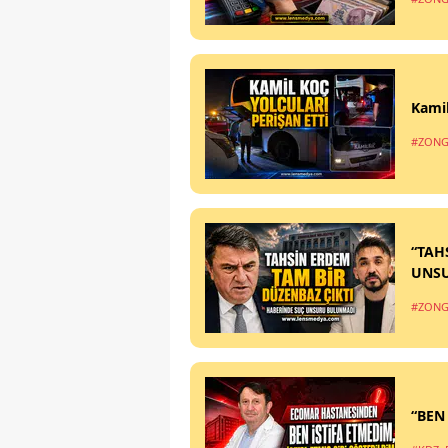
Kamil
#ZONG
“TAH
UNS
#ZONG
“BEN