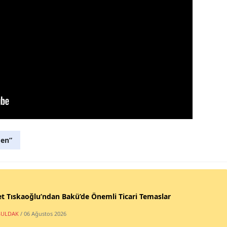
den”
t Tıskaoğlu’ndan Bakü’de Önemli Ticari Temaslar
ULDAK
/ 06 Ağustos 2026