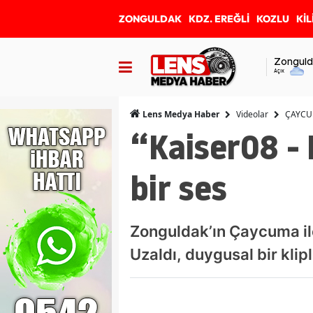
ZONGULDAK
KDZ. EREĞLİ
KOZLU
KİL
Zonguld
Açık
Videolar
ÇAYC
Lens Medya Haber
“Kaiser08 -
bir ses
Zonguldak’ın Çaycuma ilç
Uzaldı, duygusal bir kl