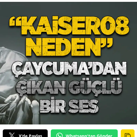
X'de Paylaş
Whatsapp'tan Gönder