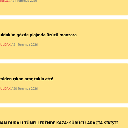
EREĞLİ
/ 21 Temmuz 2026
uldak'ın gözde plajında üzücü manzara
ULDAK
/ 21 Temmuz 2026
olden çıkan araç takla attı!
ULDAK
/ 20 Temmuz 2026
AN DURALI TÜNELLERİ’NDE KAZA: SÜRÜCÜ ARAÇTA SIKIŞTI