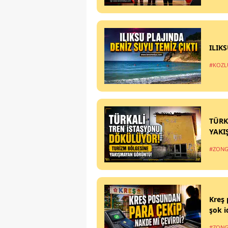
ILIK
#KOZL
TÜRK
YAKI
#ZONG
Kreş 
şok i
#ZONG