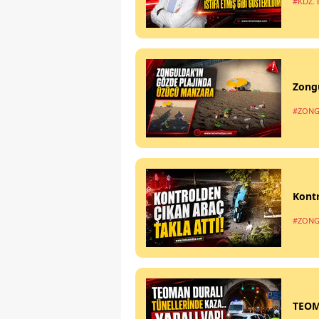
#KDZ. 
Zong
#ZONG
Kontr
#ZONG
TEOM