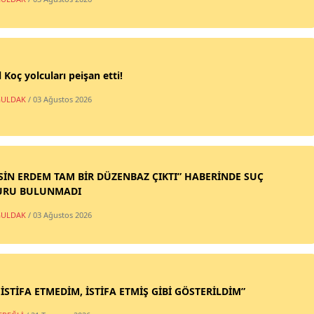
 Koç yolcuları peişan etti!
ULDAK
/ 03 Ağustos 2026
SİN ERDEM TAM BİR DÜZENBAZ ÇIKTI” HABERİNDE SUÇ
URU BULUNMADI
ULDAK
/ 03 Ağustos 2026
 İSTİFA ETMEDİM, İSTİFA ETMİŞ GİBİ GÖSTERİLDİM”