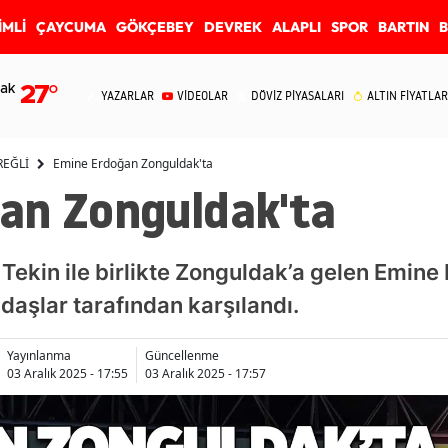
İMLİ
ÇAYCUMA
GÖKÇEBEY
DEVREK
ALAPLI
SPOR
BARTIN
ak
27
°
YAZARLAR
VİDEOLAR
DÖVİZ PİYASALARI
ALTIN FİYATLAR
REĞLİ
Emine Erdoğan Zonguldak'ta
an Zonguldak'ta
f Tekin ile birlikte Zonguldak’a gelen Emin
daşlar tarafından karşılandı.
Yayınlanma
Güncellenme
03 Aralık 2025 - 17:55
03 Aralık 2025 - 17:57