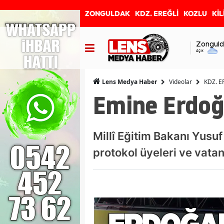
ZONGULDAK
KDZ. EREĞLİ
KOZLU
KİL
Zonguld
Açık
Videolar
KDZ. E
Lens Medya Haber
Emine Erdoğ
Millî Eğitim Bakanı Yusu
protokol üyeleri ve vatan