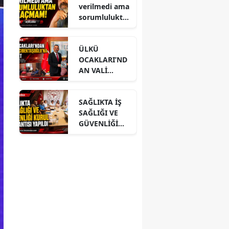
verilmedi ama
sorumlulukta
n kaçmam!
ÜLKÜ
OCAKLARI’ND
AN VALİ
HACIBEKTAŞO
ĞLU’NA
SAĞLIKTA İŞ
ZİYARET
SAĞLIĞI VE
GÜVENLİĞİ
KURUL
TOPLANTISI
YAPILDI