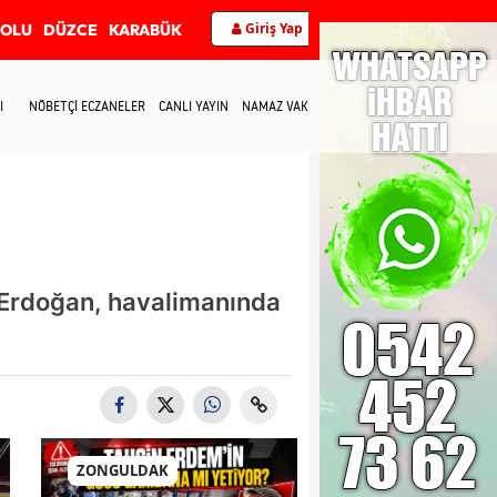
Giriş Yap
BOLU
DÜZCE
KARABÜK
I
NÖBETÇİ ECZANELER
CANLI YAYIN
NAMAZ VAKİTLERİ
İLETİŞİM
e Erdoğan, havalimanında
ZONGULDAK