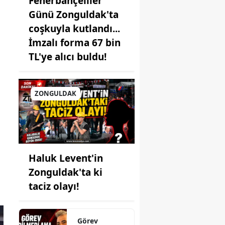
Fenerbahçeliler
Günü Zonguldak'ta
coşkuyla kutlandı...
İmzalı forma 67 bin
TL'ye alıcı buldu!
ZONGULDAK
Haluk Levent'in
Zonguldak'ta ki
taciz olayı!
Görev