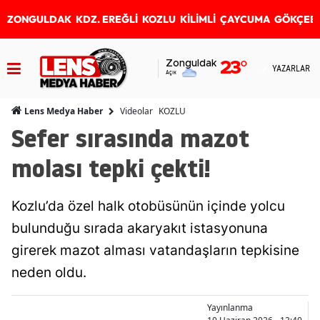
ZONGULDAK
KDZ. EREĞLİ
KOZLU
KİLİMLİ
ÇAYCUMA
GÖKÇEB
Zonguldak
23
°
YAZARLAR
Açık
Videolar
KOZLU
Lens Medya Haber
Sefer sırasında mazot
molası tepki çekti!
Kozlu’da özel halk otobüsünün içinde yolcu
bulunduğu sırada akaryakıt istasyonuna
girerek mazot alması vatandaşların tepkisine
neden oldu.
Yayınlanma