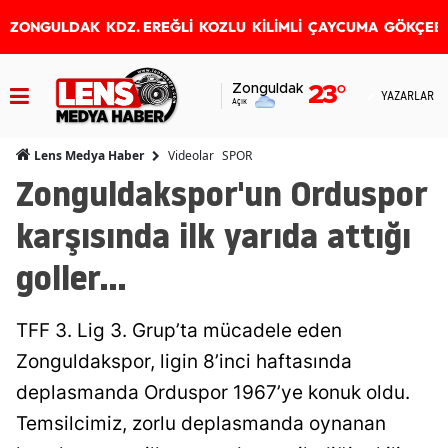
ZONGULDAK
KDZ. EREĞLİ
KOZLU
KİLİMLİ
ÇAYCUMA
GÖKÇEB
Zonguldak
23
°
YAZARLAR
Açık
Videolar
SPOR
Lens Medya Haber
Zonguldakspor'un Orduspor
karşısında ilk yarıda attığı
goller...
TFF 3. Lig 3. Grup’ta mücadele eden
Zonguldakspor, ligin 8’inci haftasında
deplasmanda Orduspor 1967’ye konuk oldu.
Temsilcimiz, zorlu deplasmanda oynanan