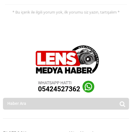
* Bu içerik ile ilgili yorum yok, ilk yorumu siz yazın, tartışalım *
WHATSAPP HATTI
05424527362